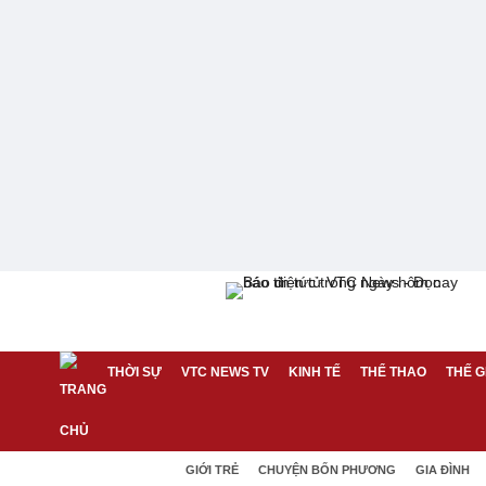
THỜI SỰ
VTC NEWS TV
KINH TẾ
THỂ THAO
THẾ G
GIỚI TRẺ
CHUYỆN BỐN PHƯƠNG
GIA ĐÌNH