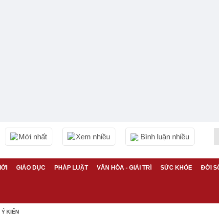
Mới nhất
Xem nhiều
Bình luận nhiều
IỚI
GIÁO DỤC
PHÁP LUẬT
VĂN HÓA - GIẢI TRÍ
SỨC KHỎE
ĐỜI S
Ý KIẾN