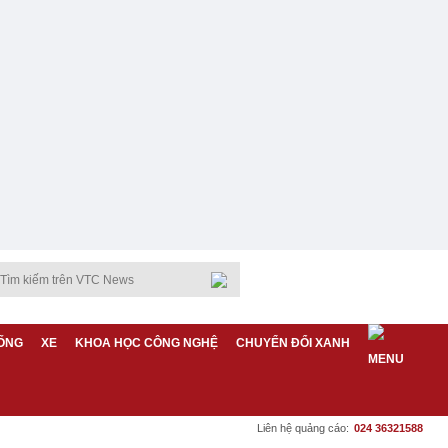
ỐNG
XE
KHOA HỌC CÔNG NGHỆ
CHUYỂN ĐỔI XANH
Liên hệ quảng cáo:
024 36321588