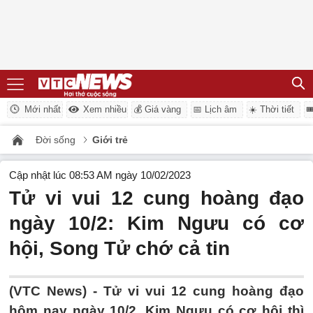
Mới nhất
Xem nhiều
💰 Giá vàng
📅 Lịch âm
☀️ Thời tiết

Đời sống
Giới trẻ
Cập nhật lúc 08:53 AM ngày 10/02/2023
Tử vi vui 12 cung hoàng đạo
ngày 10/2: Kim Ngưu có cơ
hội, Song Tử chớ cả tin
(VTC News) -
Tử vi vui 12 cung hoàng đạo
hôm nay ngày 10/2, Kim Ngưu có cơ hội thì