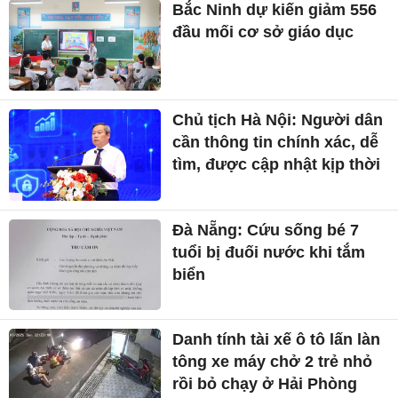
Bắc Ninh dự kiến giảm 556
đầu mối cơ sở giáo dục
Chủ tịch Hà Nội: Người dân
cần thông tin chính xác, dễ
tìm, được cập nhật kịp thời
Đà Nẵng: Cứu sống bé 7
tuổi bị đuối nước khi tắm
biển
Danh tính tài xế ô tô lấn làn
tông xe máy chở 2 trẻ nhỏ
rồi bỏ chạy ở Hải Phòng