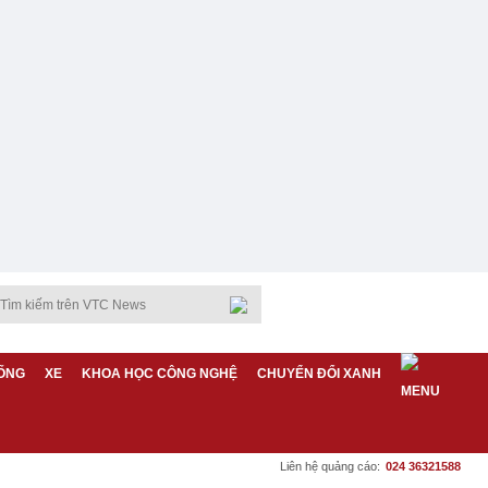
ỐNG
XE
KHOA HỌC CÔNG NGHỆ
CHUYỂN ĐỔI XANH
Liên hệ quảng cáo:
024 36321588