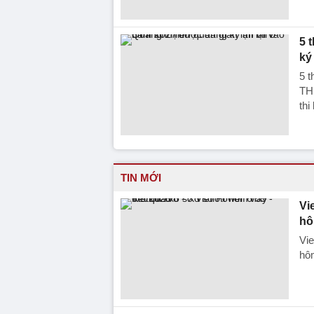
5 
ký
5 t
TH
thi
TIN MỚI
Vi
hô
Vie
hôm