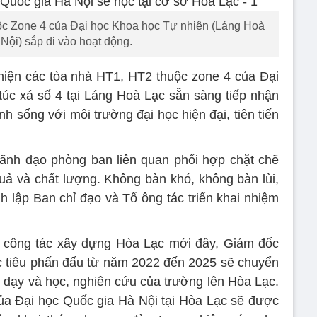
ộc Zone 4 của Đại học Khoa học Tự nhiên (Láng Hoà
Nội) sắp đi vào hoạt động.
iện các tòa nhà HT1, HT2 thuộc zone 4 của Đại
úc xá số 4 tại Láng Hoà Lạc sẵn sàng tiếp nhận
nh sống với môi trường đại học hiện đại, tiên tiến
lãnh đạo phòng ban liên quan phối hợp chặt chẽ
quả và chất lượng. Không bàn khó, không bàn lùi,
h lập Ban chỉ đạo và Tổ ông tác triển khai nhiệm
n công tác xây dựng Hòa Lạc mới đây, Giám đốc
c tiêu phấn đấu từ năm 2022 đến 2025 sẽ chuyển
c dạy và học, nghiên cứu của trường lên Hòa Lạc.
ủa Đại học Quốc gia Hà Nội tại Hòa Lạc sẽ được