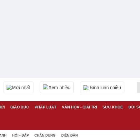
Mới nhất
Xem nhiều
Bình luận nhiều
IỚI
GIÁO DỤC
PHÁP LUẬT
VĂN HÓA - GIẢI TRÍ
SỨC KHỎE
ĐỜI S
 ANH
HỎI - ĐÁP
CHÂN DUNG
DIỄN ĐÀN