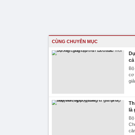
CÙNG CHUYÊN MỤC
Dự
cả
Bộ 
cơ 
gi
Th
là
Bộ 
Chu
cân