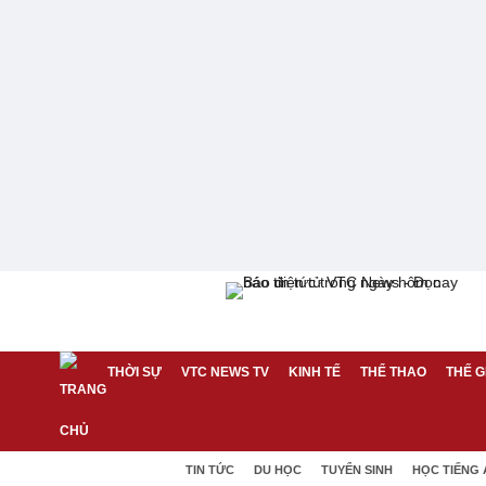
THỜI SỰ
VTC NEWS TV
KINH TẾ
THỂ THAO
THẾ G
TIN TỨC
DU HỌC
TUYỂN SINH
HỌC TIẾNG