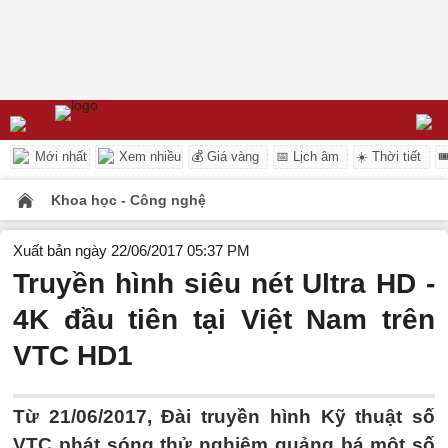
Mới nhất
Xem nhiều
💰 Giá vàng
📅 Lịch âm
☀️ Thời tiết

Khoa học - Công nghệ
Xuất bản ngày 22/06/2017 05:37 PM
Truyền hình siêu nét Ultra HD -
4K đầu tiên tại Việt Nam trên
VTC HD1
Từ 21/06/2017, Đài truyền hình Kỹ thuật số
VTC phát sóng thử nghiệm quảng bá một số