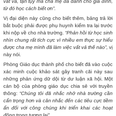
vất vả, tận tụy mà cha mẹ đã dành cho gia đình,
từ đó học cách biết ơn”.
Vị đại diện này cũng cho biết thêm, bảng trả lời
bắt buộc phải được phụ huynh kiểm tra lại trước
khi nộp về cho nhà trường.
“Phản hồi từ học sinh
nhìn chung rất tích cực vì nhiều em thực sự hiểu
được cha mẹ mình đã làm việc vất vả thế nào”,
vị
này nói.
Phòng Giáo dục thành phố cho biết đã vào cuộc
xác minh cuộc khảo sát gây tranh cãi này sau
những phản ứng dữ dội từ dư luận xã hội. Một
cán bộ của phòng giáo dục chia sẻ với truyền
thông:
“Chúng tôi đã nhắc nhở nhà trường cần
cẩn trọng hơn và cân nhắc đến các tiêu cực tiềm
ẩn đối với công chúng khi triển khai các hoạt
động trong tương lai”.