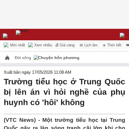
Mới nhất
Xem nhiều
💰 Giá vàng
📅 Lịch âm
☀️ Thời tiết

Đời sống
Chuyện bốn phương
Xuất bản ngày 17/05/2026 11:08 AM
Trường tiểu học ở Trung Quốc
bị lên án vì hỏi nghề của phụ
huynh có 'hôi' không
(VTC News) -
Một trường tiểu học tại Trung
Quốc gây ra làn sóng tranh cãi lớn khi cho