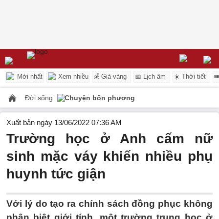
Mới nhất
Xem nhiều
💰 Giá vàng
📅 Lịch âm
☀️ Thời tiết

Đời sống
Chuyện bốn phương
Xuất bản ngày 13/06/2022 07:36 AM
Trường học ở Anh cấm nữ
sinh mặc váy khiến nhiều phụ
huynh tức giận
Với lý do tạo ra chính sách đồng phục không
phân biệt giới tính, một trường trung học ở