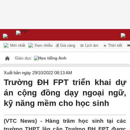
Mới nhất
Xem nhiều
💰 Giá vàng
📅 Lịch âm
☀️ Thời tiết

Giáo dục
Học tiếng Anh
Xuất bản ngày 29/10/2022 08:13 AM
Trường ĐH FPT triển khai dự
án cộng đồng dạy ngoại ngữ,
kỹ năng mềm cho học sinh
(VTC News) -
Hàng trăm học sinh tại các
trường THPT lân cận Trường ĐH FPT được