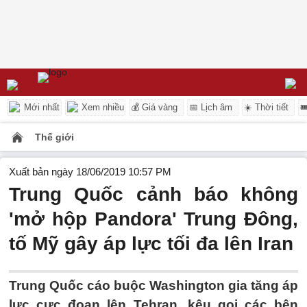
Mới nhất
Xem nhiều
💰 Giá vàng
📅 Lịch âm
☀️ Thời tiết

Thế giới
Xuất bản ngày 18/06/2019 10:57 PM
Trung Quốc cảnh báo không
'mở hộp Pandora' Trung Đông,
tố Mỹ gây áp lực tối đa lên Iran
Trung Quốc cáo buộc Washington gia tăng áp
lực cực đoan lên Tehran, kêu gọi các bên