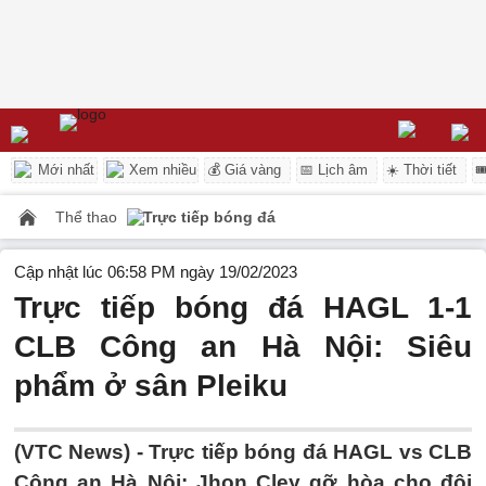
Mới nhất
Xem nhiều
💰 Giá vàng
📅 Lịch âm
☀️ Thời tiết

Thể thao
Trực tiếp bóng đá
Cập nhật lúc 06:58 PM ngày 19/02/2023
Trực tiếp bóng đá HAGL 1-1
CLB Công an Hà Nội: Siêu
phẩm ở sân Pleiku
(VTC News) -
Trực tiếp bóng đá HAGL vs CLB
Công an Hà Nội: Jhon Cley gỡ hòa cho đội