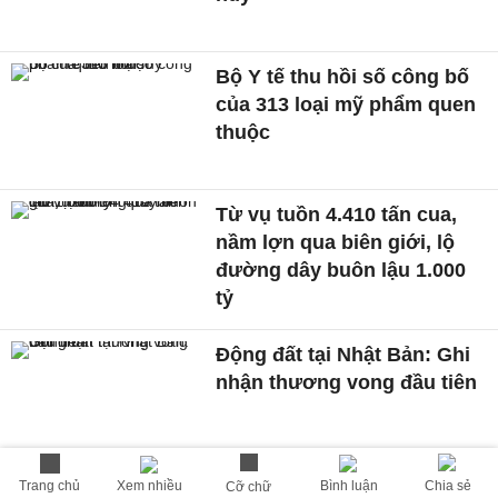
Bộ Y tế thu hồi số công bố
của 313 loại mỹ phẩm quen
thuộc
Từ vụ tuồn 4.410 tấn cua,
nầm lợn qua biên giới, lộ
đường dây buôn lậu 1.000
tỷ
Động đất tại Nhật Bản: Ghi
nhận thương vong đầu tiên
Trang chủ
Xem nhiều
Bình luận
Chia sẻ
Cỡ chữ
PNJ đã chi hơn 7.000 tỷ