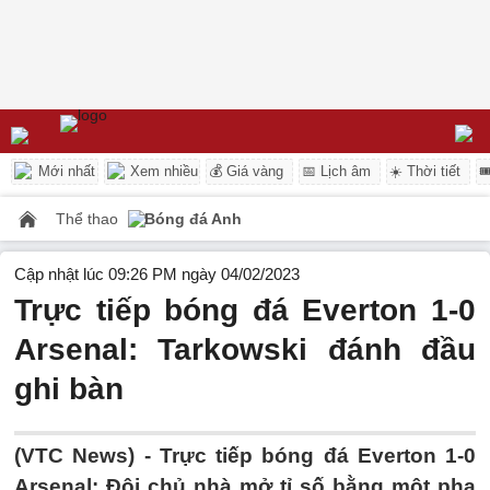
Mới nhất
Xem nhiều
💰 Giá vàng
📅 Lịch âm
☀️ Thời tiết

Thể thao
Bóng đá Anh
Cập nhật lúc 09:26 PM ngày 04/02/2023
Trực tiếp bóng đá Everton 1-0
Arsenal: Tarkowski đánh đầu
ghi bàn
(VTC News) -
Trực tiếp bóng đá Everton 1-0
Arsenal: Đội chủ nhà mở tỉ số bằng một pha