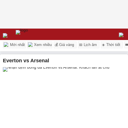
Mới nhất
Xem nhiều
💰 Giá vàng
📅 Lịch âm
☀️ Thời tiết

Everton vs Arsenal