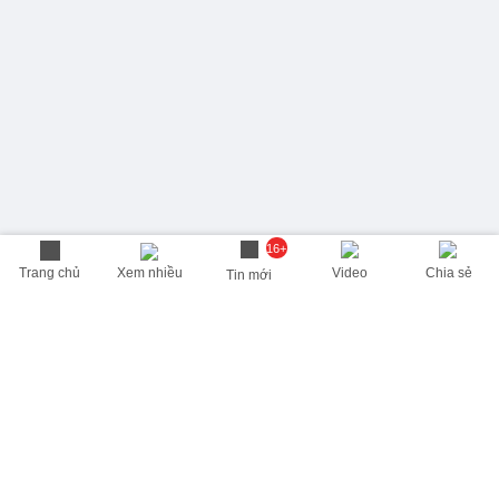
16+
Trang chủ
Xem nhiều
Video
Chia sẻ
Tin mới