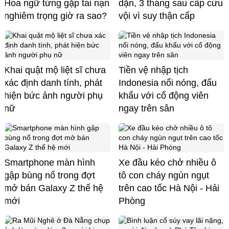
Hoa ngữ từng gặp tai nạn
dặn, 3 tháng sau cấp cứu
nghiêm trọng giờ ra sao?
vội vì suy thận cấp
Khai quật mộ liệt sĩ chưa
Tiền vệ nhập tịch
xác định danh tính, phát
Indonesia nổi nóng, đấu
hiện bức ảnh người phụ
khẩu với cổ động viên
nữ
ngay trên sân
Smartphone màn hình
Xe đầu kéo chở nhiều ô
gập bùng nổ trong đợt
tô con cháy ngùn ngụt
mở bán Galaxy Z thế hệ
trên cao tốc Hà Nội - Hải
mới
Phòng