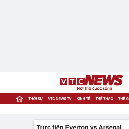
THỜI SỰ
VTC NEWS TV
KINH TẾ
THỂ THAO
THẾ G
trực tiếp Everton vs Arsenal