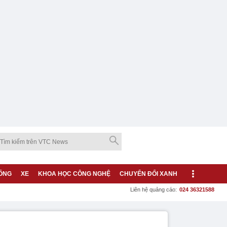
ỐNG
XE
KHOA HỌC CÔNG NGHỆ
CHUYỂN ĐỔI XANH
Liên hệ quảng cáo:
024 36321588