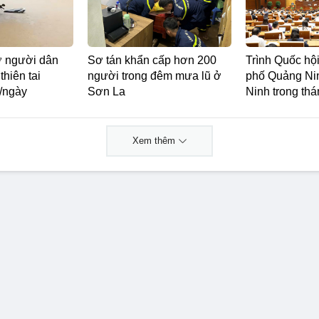
ợ người dân
Sơ tán khẩn cấp hơn 200
Trình Quốc hội
thiên tai
người trong đêm mưa lũ ở
phố Quảng Ni
/ngày
Sơn La
Ninh trong thá
Xem thêm