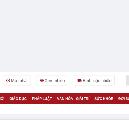
Mới nhất
Xem nhiều
Bình luận nhiều
IỚI
GIÁO DỤC
PHÁP LUẬT
VĂN HÓA - GIẢI TRÍ
SỨC KHỎE
ĐỜI S