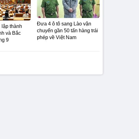
Đưa 4 ô tô sang Lào vận
 lập thành
chuyển gần 50 tấn hàng trái
nh và Bắc
phép về Việt Nam
ng 9