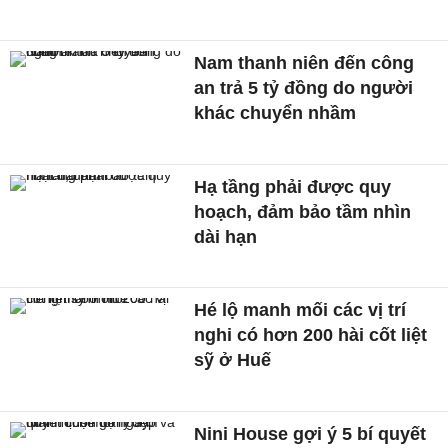
Nam thanh niên đến công
an trả 5 tỷ đồng do người
khác chuyển nhầm
Hạ tầng phải được quy
hoạch, đảm bảo tầm nhìn
dài hạn
Hé lộ manh mối các vị trí
nghi có hơn 200 hài cốt liệt
sỹ ở Huế
Nini House gợi ý 5 bí quyết