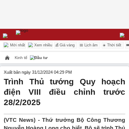
Mới nhất
Xem nhiều
💰 Giá vàng
📅 Lịch âm
☀️ Thời tiết

Kinh tế
Đầu tư
Xuất bản ngày 31/12/2024 04:29 PM
Trình Thủ tướng Quy hoạch
điện VIII điều chỉnh trước
28/2/2025
(VTC News) -
Thứ trưởng Bộ Công Thương
Nguyễn Hoàng Long cho biết, Bộ sẽ trình Thủ