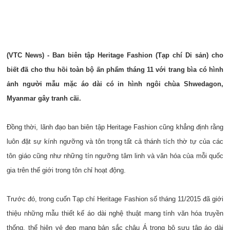
(VTC News) - Ban biên tập Heritage Fashion (Tạp chí Di sản) cho
biết đã cho thu hồi toàn bộ ấn phẩm tháng 11 với trang bìa có hình
ảnh người mẫu mặc áo dài có in hình ngôi chùa Shwedagon,
Myanmar gây tranh cãi.
Đồng thời, lãnh đạo ban biên tập Heritage Fashion cũng khẳng định rằng
luôn đặt sự kính ngưỡng và tôn trọng tất cả thánh tích thờ tự của các
tôn giáo cũng như những tín ngưỡng tâm linh và văn hóa của mỗi quốc
gia trên thế giới trong tôn chỉ hoạt động.
Trước đó, trong cuốn Tạp chí Heritage Fashion số tháng 11/2015 đã giới
thiệu những mẫu thiết kế áo dài nghệ thuật mang tính văn hóa truyền
thống, thể hiện vẻ đẹp mang bản sắc châu Á trong bộ sưu tập áo dài