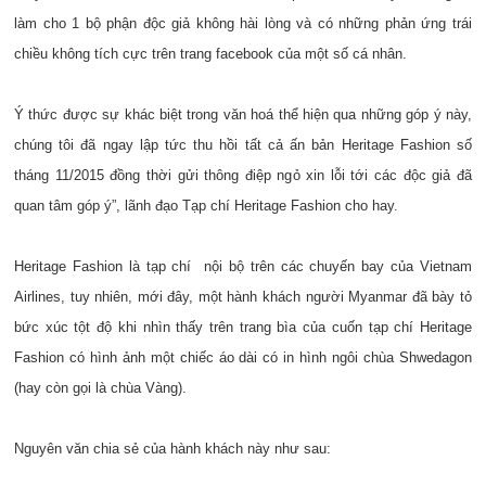
làm cho 1 bộ phận độc giả không hài lòng và có những phản ứng trái
chiều không tích cực trên trang facebook của một số cá nhân.
Ý thức được sự khác biệt trong văn hoá thể hiện qua những góp ý này,
chúng tôi đã ngay lập tức thu hồi tất cả ấn bản Heritage Fashion số
tháng 11/2015 đồng thời gửi thông điệp ngỏ xin lỗi tới các độc giả đã
quan tâm góp ý”, lãnh đạo Tạp chí Heritage Fashion cho hay.
Heritage Fashion là tạp chí nội bộ trên các chuyến bay của Vietnam
Airlines, tuy nhiên, mới đây, một hành khách người Myanmar đã bày tỏ
bức xúc tột độ khi nhìn thấy trên trang bìa của cuốn tạp chí Heritage
Fashion có hình ảnh một chiếc áo dài có in hình ngôi chùa Shwedagon
(hay còn gọi là chùa Vàng).
Nguyên văn chia sẻ của hành khách này như sau: