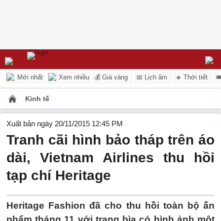
Mới nhất
Xem nhiều
💰 Giá vàng
📅 Lịch âm
☀️ Thời tiết

Kinh tế
Xuất bản ngày 20/11/2015 12:45 PM
Tranh cãi hình bảo tháp trên áo
dài, Vietnam Airlines thu hồi
tạp chí Heritage
Heritage Fashion đã cho thu hồi toàn bộ ấn
phẩm tháng 11 với trang bìa có hình ảnh một