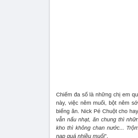
Chiếm đa số là những chị em qu
này, việc nêm muối, bột nêm sớm
biếng ăn. Nick Pé Chuột cho hay
vẫn nấu nhạt, ăn chung thì nh
kho thì không chan nước... Trộm
nạp quá nhiều muối
”.