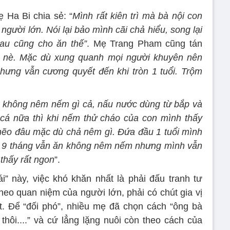
 Ha Bi chia sẻ: “
Mình rất kiên trì mà bà nội con
gười lớn. Nói lại bảo mình cãi chả hiểu, song lại
au cũng cho ăn thế”
. Mẹ Trang Pham cũng tán
é nè. Mặc dù xung quanh mọi người khuyên nên
hưng vẫn cương quyết đến khi tròn 1 tuổi. Trộm
ì không nêm nếm gì cả, nấu nước dùng từ bắp và
 cá nữa thì khi nếm thử cháo của con mình thấy
hẽo đâu mặc dù chả nêm gì. Đứa đầu 1 tuổi mình
 9 tháng vẫn ăn không nêm nếm nhưng mình vẫn
thấy rất ngon
”.
” này, việc khó khăn nhất là phải đấu tranh tư
heo quan niệm của người lớn, phải có chút gia vị
ốt. Để “đối phó”, nhiều mẹ đã chọn cách “ông bà
i thôi....” và cứ lẳng lặng nuôi còn theo cách của