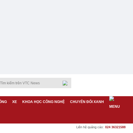
ỐNG
XE
KHOA HỌC CÔNG NGHỆ
CHUYỂN ĐỔI XANH
Liên hệ quảng cáo:
024 36321588