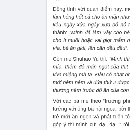
Đồng tình với quan điểm này, mẹ
làm hỏng hết cả cho ăn mặn như n
kêu ngày xửa ngày xưa bố nó t
thành:
“Mình đã làm vậy cho b
cho ít muối hoặc vài giọt mắm n
vía, bé ăn giỏi, lên cân đều đều
”.
Còn mẹ Shuhao Yu thì:
“Mình th
mía, thêm độ mặn ngọt của thịt
vừa miệng mà ta. Đâu có nhạt n
mới nêm nếm và đứa thứ 2 được
thường nếm trước đồ ăn của con 
Với các bà mẹ theo “trường phái
tưởng với ông bà nội ngoại bởi t
trẻ mới ăn ngon và phát triển t
góp ý thì mình cứ ”dạ...dạ...“ rồ