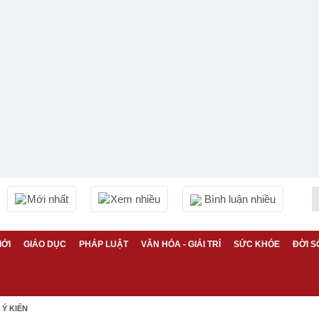
Mới nhất
Xem nhiều
Bình luận nhiều
IỚI
GIÁO DỤC
PHÁP LUẬT
VĂN HÓA - GIẢI TRÍ
SỨC KHỎE
ĐỜI S
Ý KIẾN