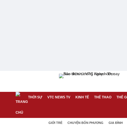
THỜI SỰ
VTC NEWS TV
KINH TẾ
THỂ THAO
THẾ G
GIỚI TRẺ
CHUYỆN BỐN PHƯƠNG
GIA ĐÌNH