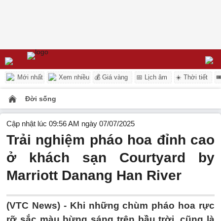
Mới nhất
Xem nhiều
💰 Giá vàng
📅 Lịch âm
☀️ Thời tiết

Đời sống
Cập nhật lúc 09:56 AM ngày 07/07/2025
Trải nghiệm pháo hoa đỉnh cao
ở khách sạn Courtyard by
Marriott Danang Han River
(VTC News) -
Khi những chùm pháo hoa rực
rỡ sắc màu bừng sáng trên bầu trời, cũng là