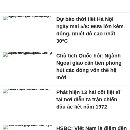
Dự báo thời tiết Hà Nội
ngày mai 5/8: Mưa lớn kèm
dông, nhiệt độ cao nhất
30°C
Chủ tịch Quốc hội: Ngành
Ngoại giao cần tiên phong
hút các dòng vốn thế hệ
mới
Phát hiện 13 hài cốt liệt sĩ
tại nơi diễn ra trận chiến
đấu ác liệt năm 1972
HSBC: Việt Nam là điểm đến