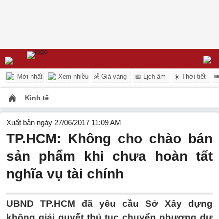
Mới nhất
Xem nhiều
💰 Giá vàng
📅 Lịch âm
☀️ Thời tiết

Kinh tế
Xuất bản ngày 27/06/2017 11:09 AM
TP.HCM: Không cho chào bán
sản phẩm khi chưa hoàn tất
nghĩa vụ tài chính
UBND TP.HCM đã yêu cầu Sở Xây dựng
không giải quyết thủ tục chuyển nhượng dự