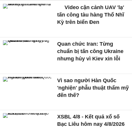
Video cận cảnh UAV 'lạ'
tấn công tàu hàng Thổ Nhĩ
Kỳ trên biển Đen
Quan chức Iran: Từng
chuẩn bị tấn công Ukraine
nhưng hủy vì Kiev xin lỗi
Vì sao người Hàn Quốc
'nghiện' phẫu thuật thẩm mỹ
đến thế?
XSBL 4/8 - Kết quả xổ số
Bạc Liêu hôm nay 4/8/2026