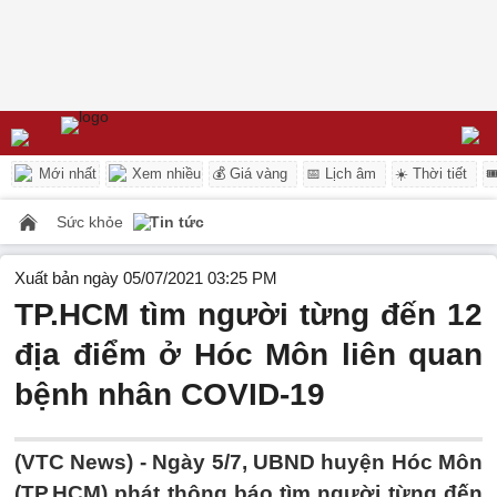
Mới nhất
Xem nhiều
💰 Giá vàng
📅 Lịch âm
☀️ Thời tiết

Sức khỏe
Tin tức
Xuất bản ngày 05/07/2021 03:25 PM
TP.HCM tìm người từng đến 12
địa điểm ở Hóc Môn liên quan
bệnh nhân COVID-19
(VTC News) -
Ngày 5/7, UBND huyện Hóc Môn
(TP.HCM) phát thông báo tìm người từng đến