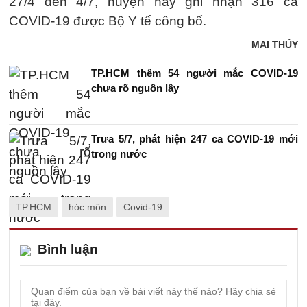
27/4 đến 4/7, huyện này ghi nhận 316 ca
COVID-19 được Bộ Y tế công bố.
MAI THÚY
TP.HCM thêm 54 người mắc COVID-19
chưa rõ nguồn lây
Trưa 5/7, phát hiện 247 ca COVID-19 mới
trong nước
TP.HCM
hóc môn
Covid-19
Bình luận