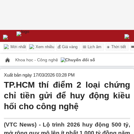
Mới nhất
Xem nhiều
💰 Giá vàng
📅 Lịch âm
☀️ Thời tiết

Khoa học - Công nghệ
Chuyển đổi số
Xuất bản ngày 17/03/2026 03:28 PM
TP.HCM thí điểm 2 loại chứng
chỉ tiền gửi để huy động kiều
hối cho công nghệ
(VTC News) -
Lộ trình 2026 huy động 500 tỷ,
mở rộng quy mô lên ít nhất 1.000 tỷ đồng năm