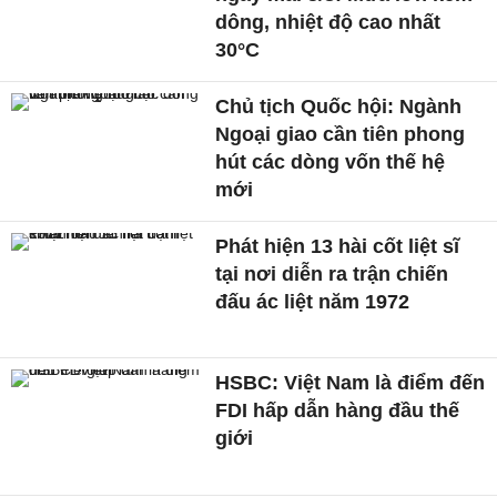
dông, nhiệt độ cao nhất
30°C
Chủ tịch Quốc hội: Ngành
Ngoại giao cần tiên phong
hút các dòng vốn thế hệ
mới
Phát hiện 13 hài cốt liệt sĩ
tại nơi diễn ra trận chiến
đấu ác liệt năm 1972
HSBC: Việt Nam là điểm đến
FDI hấp dẫn hàng đầu thế
giới