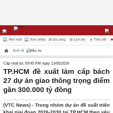
Mới nhất
Xem nhiều
💰 Giá vàng
📅 Lịch âm
☀️ Thời tiết

Kinh tế
Đầu tư
Cập nhật lúc 09:45 PM ngày 13/05/2026
TP.HCM đề xuất làm cấp bách
27 dự án giao thông trọng điểm
gần 300.000 tỷ đồng
(VTC News) -
Trong nhóm dự án đề xuất triển
khai giai đoạn 2026-2030 tại TP.HCM theo yêu