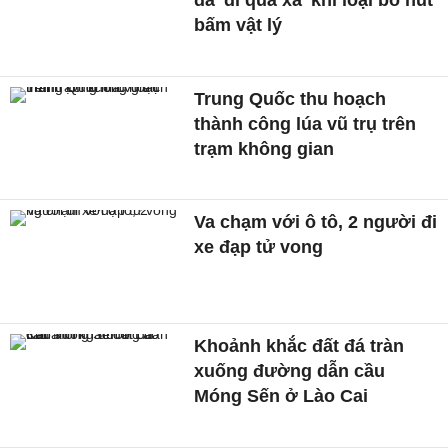
đã 'đi quá xa' khi loại bỏ nút
bấm vật lý
Trung Quốc thu hoạch
thành công lúa vũ trụ trên
trạm không gian
Va chạm với ô tô, 2 người đi
xe đạp tử vong
Khoảnh khắc đất đá tràn
xuống đường dẫn cầu
Móng Sến ở Lào Cai