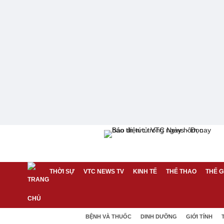
THỜI SỰ
VTC NEWS TV
KINH TẾ
THỂ THAO
THẾ G
BỆNH VÀ THUỐC
DINH DƯỠNG
GIỚI TÍNH