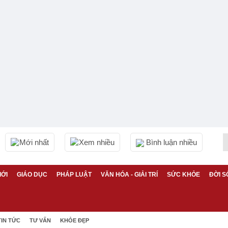
Mới nhất
Xem nhiều
Bình luận nhiều
IỚI
GIÁO DỤC
PHÁP LUẬT
VĂN HÓA - GIẢI TRÍ
SỨC KHỎE
ĐỜI S
TIN TỨC
TƯ VẤN
KHỎE ĐẸP