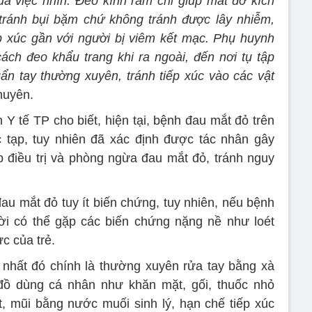
a việc nhìn. Đeo kính râm chỉ giúp mắt đỡ kích
 tránh bụi bặm chứ không tránh được lây nhiễm,
p xúc gần với người bị viêm kết mạc. Phụ huynh
ch đeo khẩu trang khi ra ngoài, đến nơi tụ tập
ẩn tay thường xuyên, tránh tiếp xúc vào các vật
huyên.
Y tế TP cho biết, hiện tại, bệnh đau mắt đỏ trên
 tạp, tuy nhiên đã xác định được tác nhân gây
p điều trị và phòng ngừa đau mắt đỏ, tránh nguy
au mắt đỏ tuy ít biến chứng, tuy nhiên, nếu bệnh
hời có thể gặp các biến chứng nặng nề như loét
c của trẻ.
nhất đó chính là thường xuyên rửa tay bằng xà
ồ dùng cá nhân như khăn mặt, gối, thuốc nhỏ
t, mũi bằng nước muối sinh lý, hạn chế tiếp xúc