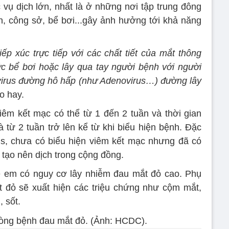
c vụ dịch lớn, nhất là ở những nơi tập trung đông
, công sở, bể bơi...gây ảnh hưởng tới khả năng
ếp xúc trực tiếp với các chất tiết của mắt thông
c bể bơi hoặc lây qua tay người bệnh với người
virus đường hô hấp (như Adenovirus…) đường lây
o hay.
iêm kết mạc có thể từ 1 đến 2 tuần và thời gian
 từ 2 tuần trở lên kể từ khi biểu hiện bệnh. Đặc
us, chưa có biểu hiện viêm kết mạc nhưng đã có
ễ tạo nên dịch trong cộng đồng.
rẻ em có nguy cơ lây nhiễm đau mắt đỏ cao. Phụ
t đỏ sẽ xuất hiện các triệu chứng như cộm mắt,
 sốt.