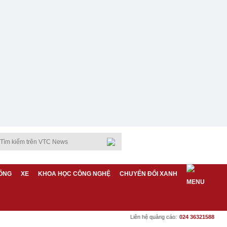
ỐNG
XE
KHOA HỌC CÔNG NGHỆ
CHUYỂN ĐỔI XANH
Liên hệ quảng cáo:
024 36321588