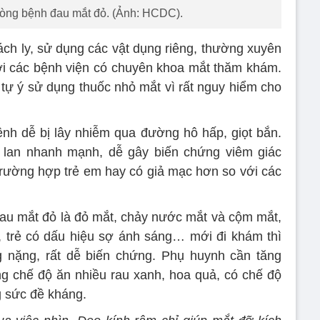
òng bệnh đau mắt đỏ. (Ảnh: HCDC).
cách ly, sử dụng các vật dụng riêng, thường xuyên
tới các bệnh viện có chuyên khoa mắt thăm khám.
tự ý sử dụng thuốc nhỏ mắt vì rất nguy hiểm cho
nh dễ bị lây nhiễm qua đường hô hấp, giọt bắn.
 lan nhanh mạnh, dễ gây biến chứng viêm giác
rường hợp trẻ em hay có giả mạc hơn so với các
au mắt đỏ là đỏ mắt, chảy nước mắt và cộm mắt,
, trẻ có dấu hiệu sợ ánh sáng… mới đi khám thì
g nặng, rất dễ biến chứng. Phụ huynh cần tăng
g chế độ ăn nhiều rau xanh, hoa quả, có chế độ
g sức đề kháng.