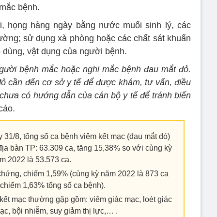
 mắc bệnh.
i, họng hàng ngày bằng nước muối sinh lý, các
ường; sử dụng xà phòng hoặc các chất sát khuẩn
ồ dùng, vật dụng của người bệnh.
 người bệnh mắc hoặc nghi mắc bệnh đau mắt đỏ.
ỏ cần đến cơ sở y tế để được khám, tư vấn, điều
khi chưa có hướng dẫn của cán bộ y tế để tránh biến
cáo.
 31/8, tổng số ca bệnh viêm kết mạc (đau mắt đỏ)
 địa bàn TP: 63.309 ca, tăng 15,38% so với cùng kỳ
m 2022 là 53.573 ca.
 chứng, chiếm 1,59% (cùng kỳ năm 2022 là 873 ca
 chiếm 1,63% tổng số ca bệnh).
ết mạc thường gặp gồm: viêm giác mạc, loét giác
c, bội nhiễm, suy giảm thị lực,… .