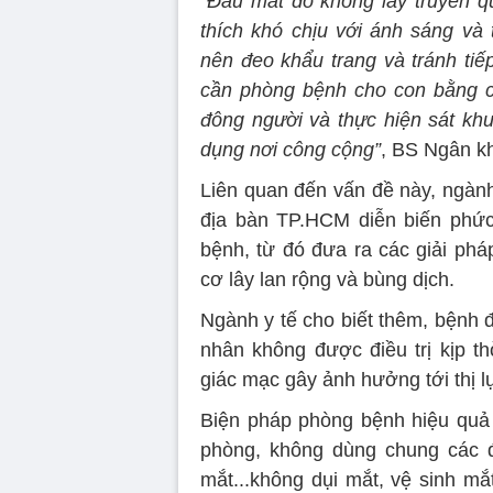
“Đau mắt đỏ không lây truyền qu
thích khó chịu với ánh sáng và
nên đeo khẩu trang và tránh tiế
cần phòng bệnh cho con bằng cá
đông người và thực hiện sát khu
dụng nơi công cộng”
, BS Ngân k
Liên quan đến vấn đề này, ngành 
địa bàn TP.HCM diễn biến phức
bệnh, từ đó đưa ra các giải phá
cơ lây lan rộng và bùng dịch.
Ngành y tế cho biết thêm, bệnh đ
nhân không được điều trị kịp t
giác mạc gây ảnh hưởng tới thị lự
Biện pháp phòng bệnh hiệu quả 
phòng, không dùng chung các đ
mắt...không dụi mắt, vệ sinh mắ