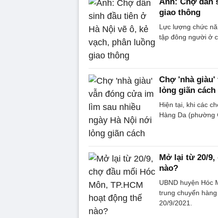
Ảnh: Chợ dân s
giao thông
Lực lượng chức nă
tập đông người ở 
Chợ 'nhà giàu'
lỏng giãn cách
Hiện tại, khi các c
Hàng Da (phường C
Mở lại từ 20/9
nào?
UBND huyện Hóc Mô
trung chuyển hàng 
20/9/2021.