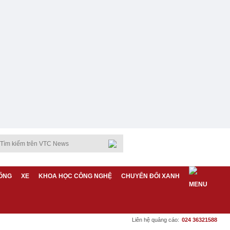
ỐNG
XE
KHOA HỌC CÔNG NGHỆ
CHUYỂN ĐỔI XANH
Liên hệ quảng cáo:
024 36321588