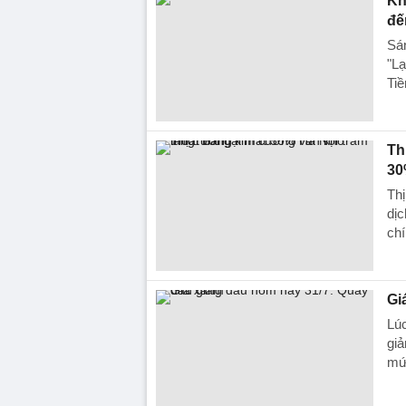
Kh
đế
Sán
"Lạ
Tiề
Th
30
Thị
dịc
chí
Gi
Lú
giả
mứ