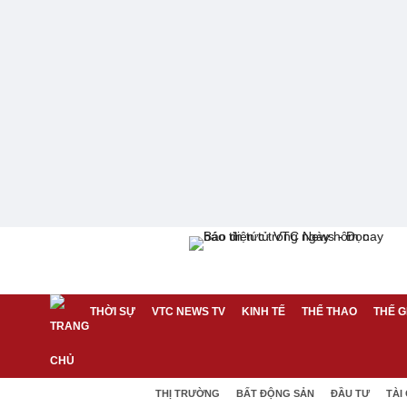
THỜI SỰ
VTC NEWS TV
KINH TẾ
THỂ THAO
THẾ G
THỊ TRƯỜNG
BẤT ĐỘNG SẢN
ĐẦU TƯ
TÀI