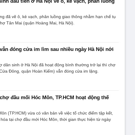
inh đầu tiên ở Hà Nội vẽ ô, kẻ vạch, phân luồng
ng đã vẽ ô, kẻ vạch, phân luồng giao thông nhằm hạn chế tụ
chợ Tân Mai (quận Hoàng Mai, Hà Nội).
 vẫn đóng cửa im lìm sau nhiều ngày Hà Nội nới
hợ dân sinh ở Hà Nội đã hoạt động bình thường trở lại thì chợ
ửa Đông, quận Hoàn Kiếm) vẫn đóng cửa im lặng.
, chợ đầu mối Hóc Môn, TP.HCM hoạt động thế
n (TP.HCM) vừa có văn bản về việc tổ chức điểm tập kết,
hóa tại chợ đầu mới Hóc Môn, thời gian thực hiện từ ngày