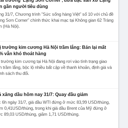
ai trương 'Lạng Sơn Corner', đưa đặc sản xứ Lạng
n gần người tiêu dùng
g 31/7, Chương trình "Sức sống hàng Việt" số 10 với chủ đề
ng Sơn Corner" chính thức khai mạc tại Không gian 62 Tràng
n (Hà Nội).
ị trường kim cương Hà Nội trầm lắng: Bán lại mất
% vẫn khó thoát hàng
 trường kim cương tại Hà Nội đang rơi vào tình trạng giao
h trầm lắng, bộc lộ nhiều bất cập về thanh khoản, định giá và
nh sách thu đổi.
á xăng dầu hôm nay 31/7: Quay đầu giảm
c 6h ngày 31/7, giá dầu WTI đứng ở mức 83,99 USD/thùng,
m 0,41USD/thùng, trong khi giá dầu Brent của Mỹ đứng ở
c 89,03 USD/thùng, giảm 1,71 USD/thùng.