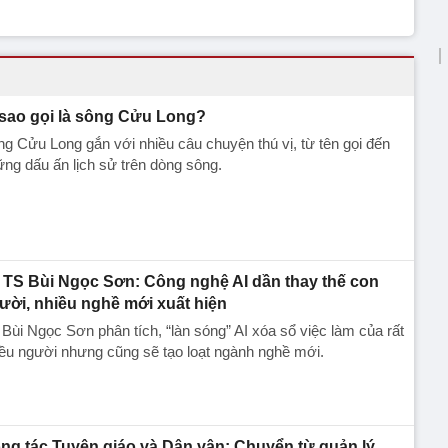
 sao gọi là sông Cửu Long?
g Cửu Long gắn với nhiều câu chuyện thú vị, từ tên gọi đến
ng dấu ấn lịch sử trên dòng sông.
TS Bùi Ngọc Sơn: Công nghệ AI dần thay thế con
ười, nhiều nghề mới xuất hiện
Bùi Ngọc Sơn phân tích, “làn sóng” AI xóa sổ việc làm của rất
ều người nhưng cũng sẽ tạo loạt ngành nghề mới.
ng tác Tuyên giáo và Dân vận: Chuyển từ quản lý