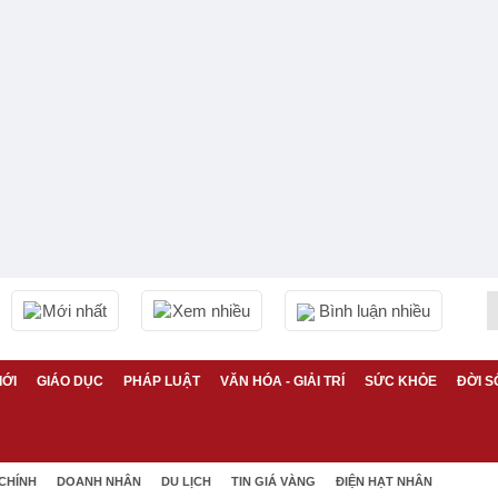
Mới nhất
Xem nhiều
Bình luận nhiều
IỚI
GIÁO DỤC
PHÁP LUẬT
VĂN HÓA - GIẢI TRÍ
SỨC KHỎE
ĐỜI S
 CHÍNH
DOANH NHÂN
DU LỊCH
TIN GIÁ VÀNG
ĐIỆN HẠT NHÂN