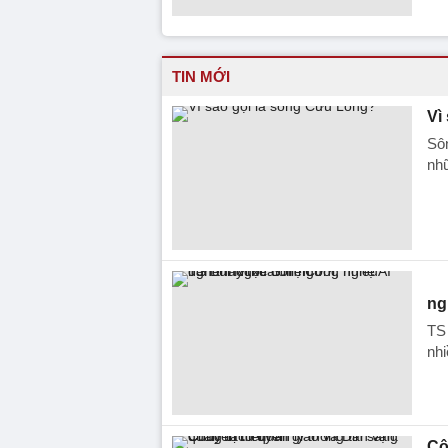
TIN MỚI
Vì
Sôn
nhữ
ng
TS 
nhi
Cô