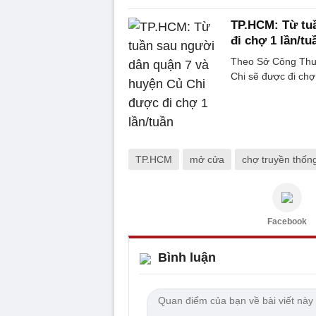
TP.HCM: Từ tu
đi chợ 1 lần/tu
Theo Sở Công Thươ
Chi sẽ được đi chợ
TP.HCM
mở cửa
chợ truyền thốn
Facebook
Bình luận