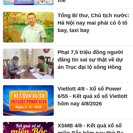
thể
Tổng Bí thư, Chủ tịch nước:
Hà Nội nay mai phải có ô tô
bay, taxi bay
Phạt 7,5 triệu đồng người
đăng tin sai sự thật về dự
án Trục đại lộ sông Hồng
Vietlott 4/8 - Xổ số Power
6/55 - Kết quả xổ số Vietlott
hôm nay 4/8/2026
XSMB 4/8 - Kết quả xổ số
miền Bắc hôm nay thứ Ba