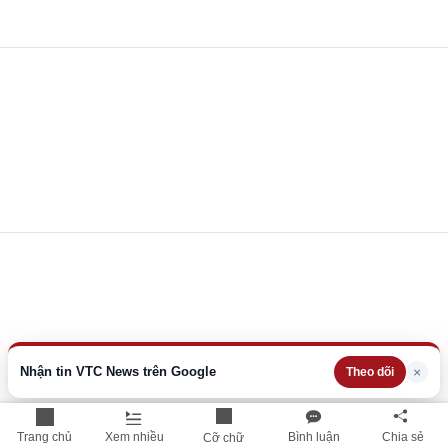
Nhận tin VTC News trên Google
×
Theo dõi
Trang chủ
Xem nhiều
Bình luận
Chia sẻ
Cỡ chữ