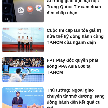
AI trong giáo dục đại học
Trung Quốc: Từ cấm đoán
đến chấp nhận
Cuộc thi clip lan tỏa giá trị
nửa thế kỷ đồng hành cùng
TP.HCM của ngành điện
FPT Play độc quyền phát
sóng PPA Asia 500 tại
TP.HCM
Thủ tướng: Ngoại giao
chuyển từ 'mở đường' sang
đồng hành đến kết quả cụ