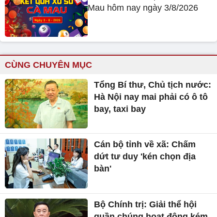
Mau hôm nay ngày 3/8/2026
CÙNG CHUYÊN MỤC
Tổng Bí thư, Chủ tịch nước:
Hà Nội nay mai phải có ô tô
bay, taxi bay
Cán bộ tỉnh về xã: Chấm
dứt tư duy 'kén chọn địa
bàn'
Bộ Chính trị: Giải thể hội
quần chúng hoạt động kém