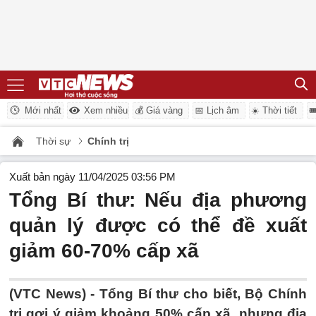
Mới nhất
Xem nhiều
💰 Giá vàng
📅 Lịch âm
☀️ Thời tiết

Thời sự
Chính trị
Xuất bản ngày 11/04/2025 03:56 PM
Tổng Bí thư: Nếu địa phương
quản lý được có thể đề xuất
giảm 60-70% cấp xã
(VTC News) -
Tổng Bí thư cho biết, Bộ Chính
trị gợi ý giảm khoảng 50% cấp xã, nhưng địa