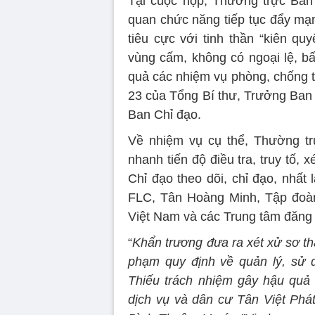
Tại cuộc họp, Thường trực Ban
quan chức năng tiếp tục đẩy mạ
tiêu cực với tinh thần “kiên qu
vùng cấm, không có ngoại lệ, bất
quả các nhiệm vụ phòng, chống t
23 của Tổng Bí thư, Trưởng Ban
Ban Chỉ đạo.
Về nhiệm vụ cụ thể, Thường tr
nhanh tiến độ điều tra, truy tố, 
Chỉ đạo theo dõi, chỉ đạo, nhất 
FLC, Tân Hoàng Minh, Tập đoàn
Việt Nam và các Trung tâm đăng 
“
Khẩn trương đưa ra xét xử sơ th
phạm quy định về quản lý, sử d
Thiếu trách nhiệm gây hậu quả 
dịch vụ và dân cư Tân Việt Phát