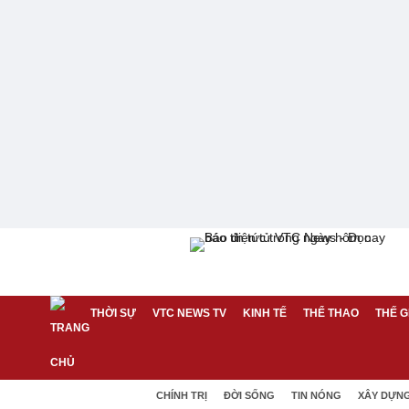
THỜI SỰ
VTC NEWS TV
KINH TẾ
THỂ THAO
THẾ G
CHÍNH TRỊ
ĐỜI SỐNG
TIN NÓNG
XÂY DỰN