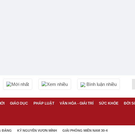
Mới nhất
Xem nhiều
Bình luận nhiều
IỚI
GIÁO DỤC
PHÁP LUẬT
VĂN HÓA - GIẢI TRÍ
SỨC KHỎE
ĐỜI S
G ĐẢNG
KỶ NGUYÊN VƯƠN MÌNH
GIẢI PHÓNG MIỀN NAM 30-4