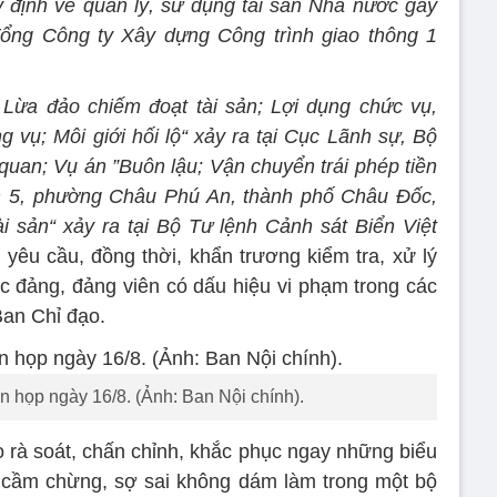
 định về quản lý, sử dụng tài sản Nhà nước gây
i Tổng Công ty Xây dựng Công trình giao thông 1
 Lừa đảo chiếm đoạt tài sản; Lợi dụng chức vụ,
g vụ; Môi giới hối lộ“ xảy ra tại Cục Lãnh sự, Bộ
 quan; Vụ án ”Buôn lậu; Vận chuyển trái phép tiền
hóm 5, phường Châu Phú An, thành phố Châu Đốc,
i sản“ xảy ra tại Bộ Tư lệnh Cảnh sát Biển Việt
yêu cầu, đồng thời, khẩn trương kiểm tra, xử lý
ức đảng, đảng viên có dấu hiệu vi phạm trong các
Ban Chỉ đạo.
ên họp ngày 16/8. (Ảnh: Ban Nội chính).
 rà soát, chấn chỉnh, khắc phục ngay những biểu
c cầm chừng, sợ sai không dám làm trong một bộ