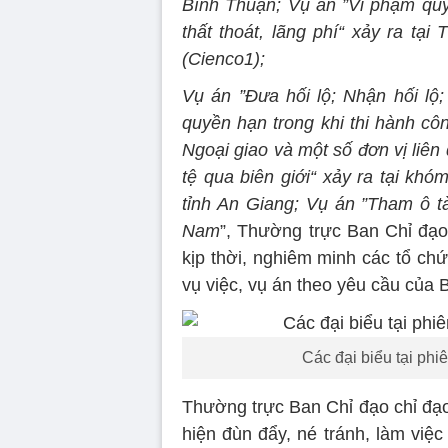
Bình Thuận; Vụ án ”Vi phạm quy
thất thoát, lãng phí“ xảy ra tạ
(Cienco1);
Vụ án ”Đưa hối lộ; Nhận hối lộ;
quyền hạn trong khi thi hành côn
Ngoại giao và một số đơn vị liên
tệ qua biên giới“ xảy ra tại k
tỉnh An Giang; Vụ án ”Tham ô tà
Nam
”, Thường trực Ban Chỉ đạo 
kịp thời, nghiêm minh các tổ ch
vụ việc, vụ án theo yêu cầu của 
Các đại biểu tại phi
Thường trực Ban Chỉ đạo chỉ đạo
hiện đùn đẩy, né tránh, làm việ