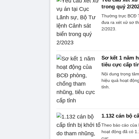
trong quý 2/20
Thường trực BCĐ T
đưa ra xét xử sơ t
2/2023.
Sơ kết 1 năm 
tiêu cực cấp tỉ
Nội dung trọng tâm
hiệu quả hoạt độn
tỉnh.
1.132 cán bộ cấ
Theo báo cáo của B
hoạt động đã có 1.
cực.