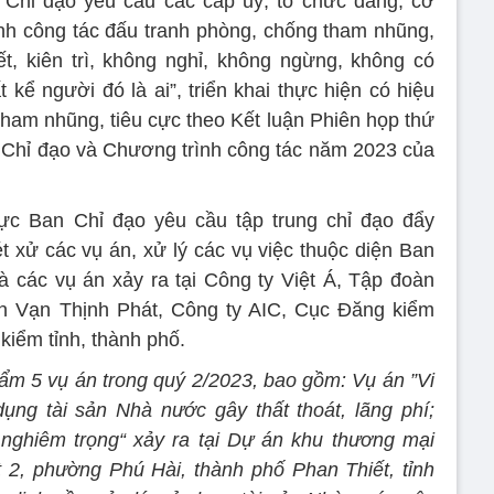
 Chỉ đạo yêu cầu các cấp uỷ, tổ chức đảng, cơ
nh công tác đấu tranh phòng, chống tham nhũng,
yết, kiên trì, không nghỉ, không ngừng, không có
 kể người đó là ai”, triển khai thực hiện có hiệu
ham nhũng, tiêu cực theo Kết luận Phiên họp thứ
 Chỉ đạo và Chương trình công tác năm 2023 của
ực Ban Chỉ đạo yêu cầu tập trung chỉ đạo đẩy
xét xử các vụ án, xử lý các vụ việc thuộc diện Ban
là các vụ án xảy ra tại Công ty Việt Á, Tập đoàn
 Vạn Thịnh Phát, Công ty AIC, Cục Đăng kiểm
kiểm tỉnh, thành phố.
ẩm 5 vụ án trong quý 2/2023, bao gồm: Vụ án ”Vi
ụng tài sản Nhà nước gây thất thoát, lãng phí;
nghiêm trọng“ xảy ra tại Dự án khu thương mại
 2, phường Phú Hài, thành phố Phan Thiết, tỉnh