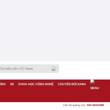
ỐNG
XE
KHOA HỌC CÔNG NGHỆ
CHUYỂN ĐỔI XANH
Liên hệ quảng cáo:
024 36321588