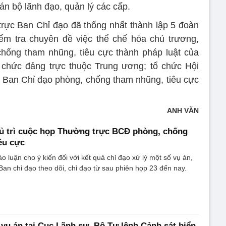
cán bộ lãnh đạo, quản lý các cấp.
rực Ban Chỉ đạo đã thống nhất thành lập 5 đoàn
ểm tra chuyên đề việc thể chế hóa chủ trương,
hống tham nhũng, tiêu cực thành pháp luật của
 chức đảng trực thuộc Trung ương; tổ chức Hội
 Ban Chỉ đạo phòng, chống tham nhũng, tiêu cực
ANH VĂN
hủ trì cuộc họp Thường trực BCĐ phòng, chống
êu cực
 luận cho ý kiến đối với kết quả chỉ đạo xử lý một số vụ án,
 Ban chỉ đạo theo dõi, chỉ đạo từ sau phiên họp 23 đến nay.
 vụ án tại Cục Lãnh sự, Bộ Tư lệnh Cảnh sát biển