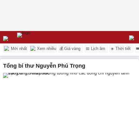
Mới nhất
Xem nhiều
💰 Giá vàng
📅 Lịch âm
☀️ Thời tiết

tổng bí thư Nguyễn Phú Trọng