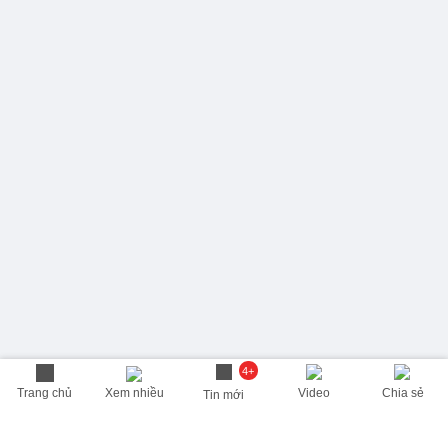
4+
Trang chủ
Xem nhiều
Video
Chia sẻ
Tin mới