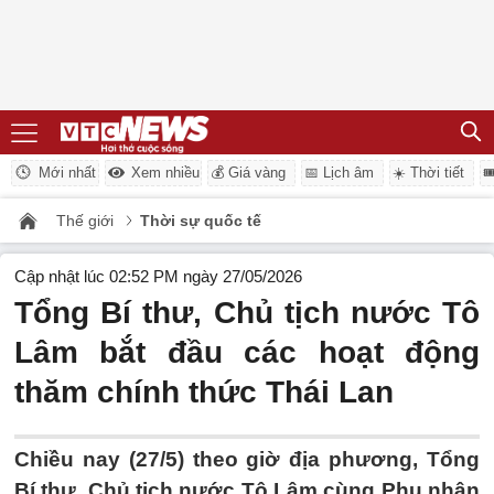
Mới nhất
Xem nhiều
💰 Giá vàng
📅 Lịch âm
☀️ Thời tiết

Thế giới
Thời sự quốc tế
Cập nhật lúc 02:52 PM ngày 27/05/2026
Tổng Bí thư, Chủ tịch nước Tô
Lâm bắt đầu các hoạt động
thăm chính thức Thái Lan
Chiều nay (27/5) theo giờ địa phương, Tổng
Bí thư, Chủ tịch nước Tô Lâm cùng Phu nhân