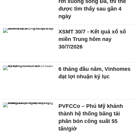
rơi xuống sông Đà, thi thể
được tìm thấy sau gần 4
ngày
XSMT 30/7 - Kết quả xổ số
miền Trung hôm nay
30/7/2026
6 tháng đầu năm, Vinhomes
đạt lợi nhuận kỷ lục
PVFCCo – Phú Mỹ khánh
thành hệ thống băng tải
phân bón công suất 55
tấn/giờ