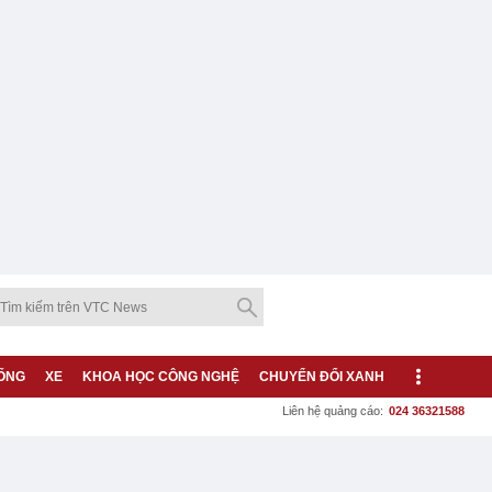
ỐNG
XE
KHOA HỌC CÔNG NGHỆ
CHUYỂN ĐỔI XANH
Liên hệ quảng cáo:
024 36321588