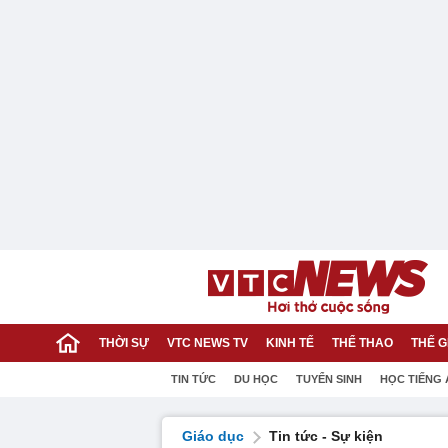
THỜI SỰ
VTC NEWS TV
KINH TẾ
THỂ THAO
THẾ G
TIN TỨC
DU HỌC
TUYỂN SINH
HỌC TIẾNG
Giáo dục
Tin tức - Sự kiện