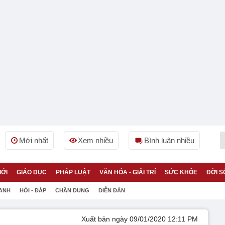
Mới nhất
Xem nhiều
Bình luận nhiều
IỚI
GIÁO DỤC
PHÁP LUẬT
VĂN HÓA - GIẢI TRÍ
SỨC KHỎE
ĐỜI S
 ANH
HỎI - ĐÁP
CHÂN DUNG
DIỄN ĐÀN
Xuất bản ngày 09/01/2020 12:11 PM