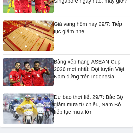
Singapore ngày nào, mấy giờ?
Giá vàng hôm nay 29/7: Tiếp
tục giảm nhẹ
Bảng xếp hạng ASEAN Cup
2026 mới nhất: Đội tuyển Việt
Nam đứng trên Indonesia
Dự báo thời tiết 29/7: Bắc Bộ
giảm mưa từ chiều, Nam Bộ
tiếp tục mưa lớn