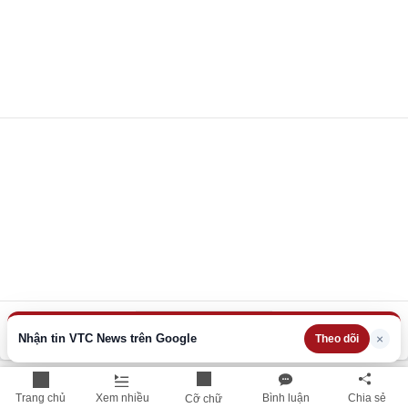
Xem thêm
Nhận tin VTC News trên Google
×
Theo dõi
THÔNG TIN HỮU ÍCH
Trang chủ
Xem nhiều
Bình luận
Chia sẻ
Cỡ chữ