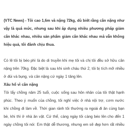
(VTC News) - Tôi cao 1,6m và nặng 72kg, dù biết rằng cân nặng như
vậy là quá mức, nhưng sau khi áp dụng nhiều phương pháp giảm
cân khác nhau, nhiều sản phẩm giảm cân khác nhau mà vẫn không
hiệu quả, tôi đành chịu thua.
Có lẽ tôi bị béo phì là do di truyền khi mẹ tôi và chị tôi đều sở hữu cân
nặng trên 70kg. Đặc biệt là sau khi sinh cháu thứ 2, tôi bị tích mỡ nhiều
ở đùi và bụng, và cân nặng cứ ngày 1 tăng lên.
Xấu hổ vì cân nặng
Tôi lấy chồng năm 25 tuổi, cuộc sống sau hôn nhân của tôi thật hạnh
phúc. Theo ý muốn của chồng, tôi nghỉ việc ở nhà nội trợ, cơm nước
khi chồng đi làm về. Thời gian rảnh tôi thường ra ngoài đi ăn cùng bạn
bè, khi thì ở nhà ăn vặt. Cứ thế, càng ngày tôi càng béo lên cho đến 1
ngày chồng tôi nói: Em thật dễ thương, nhưng em sẽ đẹp hơn rất nhiều