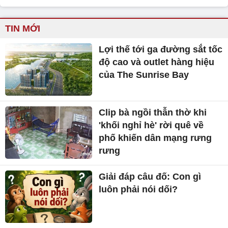
TIN MỚI
Lợi thế tới ga đường sắt tốc
độ cao và outlet hàng hiệu
của The Sunrise Bay
Clip bà ngồi thẫn thờ khi
'khối nghỉ hè' rời quê về
phố khiến dân mạng rưng
rưng
Giải đáp câu đố: Con gì
luôn phải nói dối?