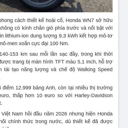
phong cách thiết kế hoài cổ, Honda WN7 sở hữu
ông có kính chắn gió phía trước và nổi bật với
n lithium-ion dung lượng 9,3 kWh kết hợp mô-tơ
, mô-men xoắn cực đại 100 Nm.
40-153 km sau mỗi lần sạc đầy, trong khi thời
được trang bị màn hình TFT màu 5,1 inch, hỗ trợ
 tái tạo năng lượng và chế độ Walking Speed
.
điểm 12.999 bảng Anh, còn tại nhiều thị trường
euro, thấp hơn 10 euro so với Harley-Davidson
.
i Việt Nam hồi đầu năm 2026 nhưng hiện Honda
ối chính thức trong nước, dù thiết kế đã được