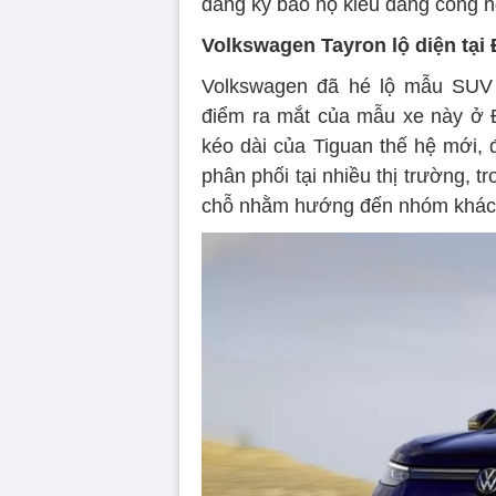
đăng ký bảo hộ kiểu dáng công n
Volkswagen Tayron lộ diện tạ
Volkswagen đã hé lộ mẫu SUV V
điểm ra mắt của mẫu xe này ở 
kéo dài của Tiguan thế hệ mới, 
phân phối tại nhiều thị trường, t
chỗ nhằm hướng đến nhóm khách