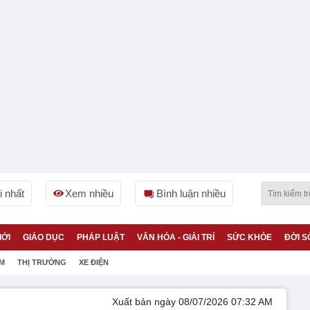
 nhất
Xem nhiều
Bình luận nhiều
IỚI
GIÁO DỤC
PHÁP LUẬT
VĂN HÓA - GIẢI TRÍ
SỨC KHỎE
ĐỜI S
ỆM
THỊ TRƯỜNG
XE ĐIỆN
Xuất bản ngày 08/07/2026 07:32 AM