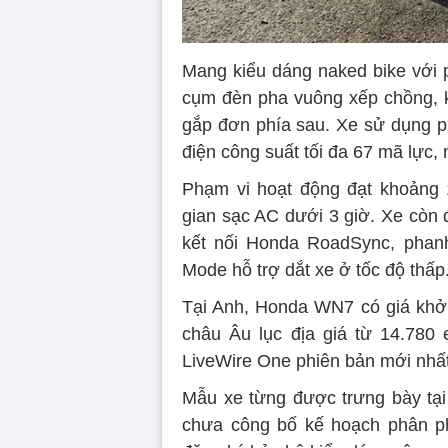
Mang kiểu dáng naked bike với 
cụm đèn pha vuông xếp chồng, kh
gắp đơn phía sau. Xe sử dụng pi
điện công suất tối đa 67 mã lực
Phạm vi hoạt động đạt khoảng 1
gian sạc AC dưới 3 giờ. Xe còn 
kết nối Honda RoadSync, phanh
Mode hỗ trợ dắt xe ở tốc độ thấp
Tại Anh, Honda WN7 có giá khởi 
châu Âu lục địa giá từ 14.780 
LiveWire One phiên bản mới nhất
Mẫu xe từng được trưng bày tạ
chưa công bố kế hoạch phân ph