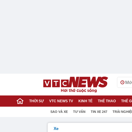
Mới
THỜI SỰ
VTC NEWS TV
KINH TẾ
THỂ THAO
THẾ G
SAO VÀ XE
TƯ VẤN
TIN XE 247
TRẢI NGHI
Xe