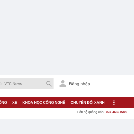
Đăng nhập
ỐNG
XE
KHOA HỌC CÔNG NGHỆ
CHUYỂN ĐỔI XANH
Liên hệ quảng cáo:
024 36321588