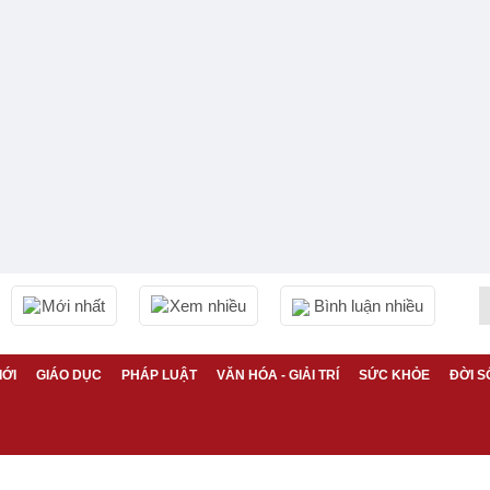
Mới nhất
Xem nhiều
Bình luận nhiều
IỚI
GIÁO DỤC
PHÁP LUẬT
VĂN HÓA - GIẢI TRÍ
SỨC KHỎE
ĐỜI S