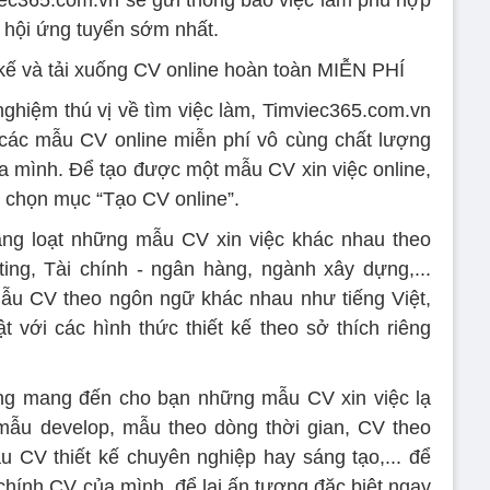
ơ hội ứng tuyển sớm nhất.
 kế và tải xuống CV online hoàn toàn MIỄN PHÍ
ghiệm thú vị về tìm việc làm, Timviec365.com.vn
 các mẫu CV online miễn phí vô cùng chất lượng
ủa mình. Để tạo được một mẫu CV xin việc online,
, chọn mục “Tạo CV online”.
hàng loạt những mẫu CV xin việc khác nhau theo
ng, Tài chính - ngân hàng, ngành xây dựng,...
ẫu CV theo ngôn ngữ khác nhau như tiếng Việt,
t với các hình thức thiết kế theo sở thích riêng
ũng mang đến cho bạn những mẫu CV xin việc lạ
mẫu develop, mẫu theo dòng thời gian, CV theo
 CV thiết kế chuyên nghiệp hay sáng tạo,... để
chính CV của mình, để lại ấn tượng đặc biệt ngay