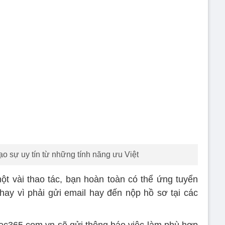
o sự uy tín từ những tính năng ưu Việt
t vài thao tác, bạn hoàn toàn có thể ứng tuyển
thay vì phải gửi email hay đến nộp hồ sơ tại các
iec365.com.vn sẽ gửi thông báo việc làm phù hợp