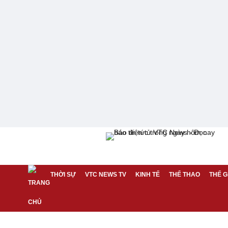
THỜI SỰ
VTC NEWS TV
KINH TẾ
THỂ THAO
THẾ G