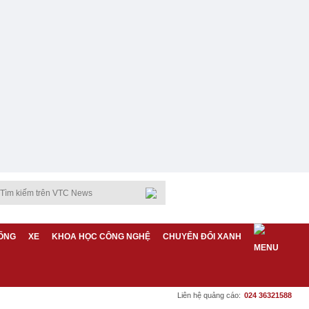
ỐNG
XE
KHOA HỌC CÔNG NGHỆ
CHUYỂN ĐỔI XANH
Liên hệ quảng cáo:
024 36321588