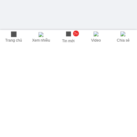
7+
Trang chủ
Xem nhiều
Video
Chia sẻ
Tin mới
THÔNG TIN HỮU ÍCH