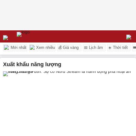
Mới nhất
Xem nhiều
💰 Giá vàng
📅 Lịch âm
☀️ Thời tiết

xuất khẩu năng lượng