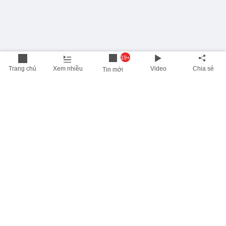
19+
Trang chủ
Xem nhiều
Video
Chia sẻ
Tin mới
THÔNG TIN HỮU ÍCH