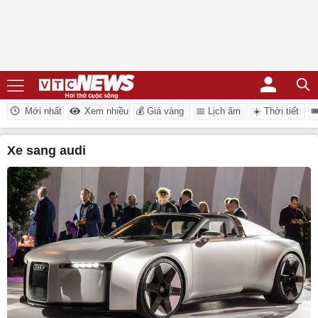
Mới nhất
Xem nhiều
💰 Giá vàng
📅 Lịch âm
☀️ Thời tiết

xe sang audi