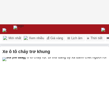
Mới nhất
Xem nhiều
💰 Giá vàng
📅 Lịch âm
☀️ Thời tiết

xe ô tô cháy trơ khung