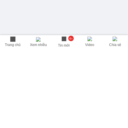
4+
Trang chủ
Xem nhiều
Video
Chia sẻ
Tin mới