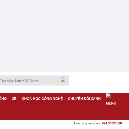
ỐNG
XE
KHOA HỌC CÔNG NGHỆ
CHUYỂN ĐỔI XANH
Liên hệ quảng cáo:
024 36321588