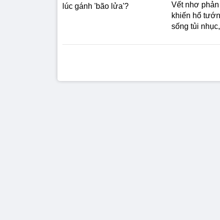
Vết nhơ phản 
lúc gánh 'bão lửa'?
khiến hổ tướ
sống tủi nhục