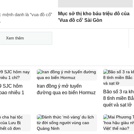
Mục sở thị kho báu triệu đô của
mệnh danh là “vua đồ cổ”
'Vua đồ cổ' Sài Gòn
.
Xem thêm
99 SJC hôm
Iran đồng ý mở tuyến
Bão số 3 ra k
bao nhiêu 1
đường qua eo biển Hormuz
8 tỉnh miền Bắ
quét và sạt lở