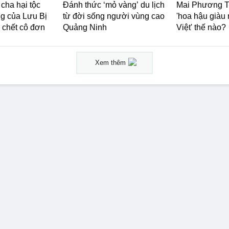
cha hại tộc
Đánh thức ‘mỏ vàng’ du lịch
Mai Phương Th
ng của Lưu Bị
từ đời sống người vùng cao
'hoa hậu giàu
, chết cô đơn
Quảng Ninh
Việt' thế nào?
Xem thêm