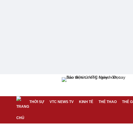
THỜI SỰ
VTC NEWS TV
KINH TẾ
THỂ THAO
THẾ G