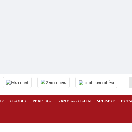
Mới nhất
Xem nhiều
Bình luận nhiều
IỚI
GIÁO DỤC
PHÁP LUẬT
VĂN HÓA - GIẢI TRÍ
SỨC KHỎE
ĐỜI S