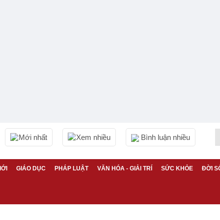
Mới nhất
Xem nhiều
Bình luận nhiều
IỚI
GIÁO DỤC
PHÁP LUẬT
VĂN HÓA - GIẢI TRÍ
SỨC KHỎE
ĐỜI S