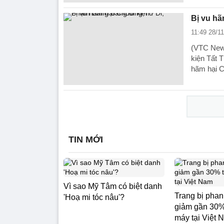
Bị vu h
11:49 28/1
(VTC News
kiện Tất 
hãm hại 
TIN MỚI
Vì sao Mỹ Tâm có biệt danh
Trang bị pha
'Hoạ mi tóc nâu'?
giảm gần 30% 
máy tại Việt 