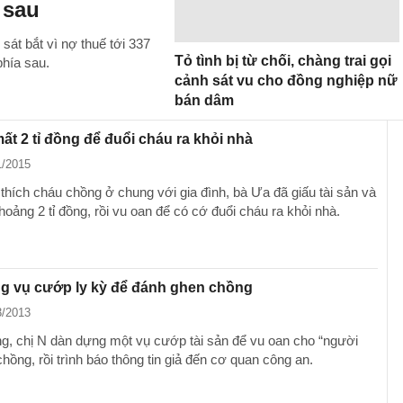
 sau
sát bắt vì nợ thuế tới 337
Tỏ tình bị từ chối, chàng trai gọi
phía sau.
cảnh sát vu cho đồng nghiệp nữ
bán dâm
ất 2 tỉ đồng để đuổi cháu ra khỏi nhà
1/2015
thích cháu chồng ở chung với gia đình, bà Ưa đã giấu tài sản và
hoảng 2 tỉ đồng, rồi vu oan để có cớ đuổi cháu ra khỏi nhà.
g vụ cướp ly kỳ để đánh ghen chồng
3/2013
g, chị N dàn dựng một vụ cướp tài sản để vu oan cho “người
chồng, rồi trình báo thông tin giả đến cơ quan công an.