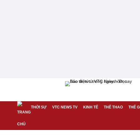
THỜI SỰ
VTC NEWS TV
KINH TẾ
THỂ THAO
THẾ G