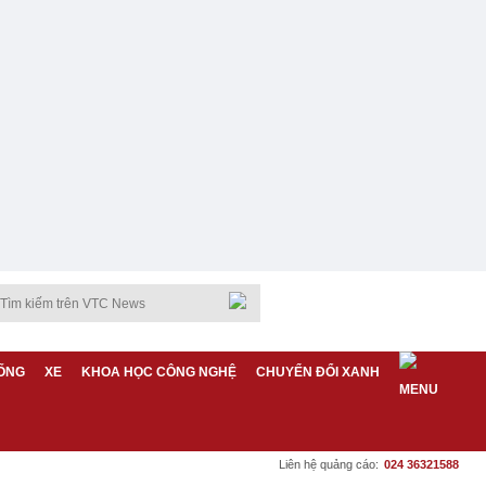
ỐNG
XE
KHOA HỌC CÔNG NGHỆ
CHUYỂN ĐỔI XANH
Liên hệ quảng cáo:
024 36321588