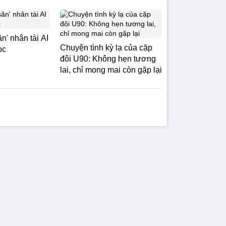
n' nhân tài AI
Chuyện tình kỳ lạ của cặp
ọc
đôi U90: Không hẹn tương
lai, chỉ mong mai còn gặp lại