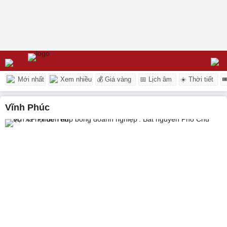
Mới nhất
Xem nhiều
💰 Giá vàng
📅 Lịch âm
☀️ Thời tiết

Vĩnh Phúc