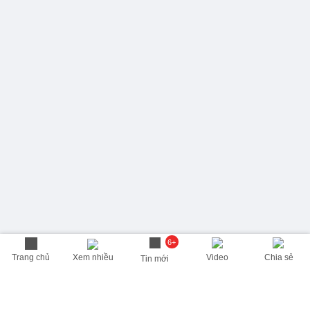
6+
Trang chủ
Xem nhiều
Video
Chia sẻ
Tin mới