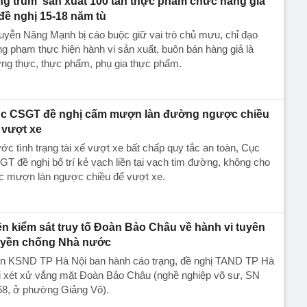
ng trùm' sản xuất 100 tấn thực phẩm chức năng giả
 đề nghị 15-18 năm tù
yễn Năng Mạnh bị cáo buộc giữ vai trò chủ mưu, chỉ đạo
g phạm thực hiện hành vi sản xuất, buôn bán hàng giả là
ng thực, thực phẩm, phụ gia thực phẩm.
c CSGT đề nghị cấm mượn làn đường ngược chiều
 vượt xe
ớc tình trạng tài xế vượt xe bất chấp quy tắc an toàn, Cục
T đề nghị bố trí kẻ vạch liền tại vạch tim đường, không cho
ệc mượn làn ngược chiều để vượt xe.
ện kiểm sát truy tố Đoàn Bảo Châu về hành vi tuyên
uyền chống Nhà nước
ện KSND TP Hà Nội ban hành cáo trạng, đề nghị TAND TP Hà
i xét xử vắng mặt Đoàn Bảo Châu (nghề nghiệp võ sư, SN
68, ở phường Giảng Võ).