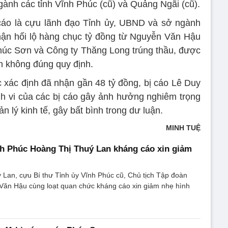
ngành các tỉnh Vĩnh Phúc (cũ) và Quảng Ngãi (cũ).
cáo là cựu lãnh đạo Tỉnh ủy, UBND và sở ngành
hận hối lộ hàng chục tỷ đồng từ Nguyễn Văn Hậu
húc Sơn và Công ty Thăng Long trúng thầu, được
 án không đúng quy định.
xác định đã nhận gần 48 tỷ đồng, bị cáo Lê Duy
h vi của các bị cáo gây ảnh hưởng nghiêm trọng
n lý kinh tế, gây bất bình trong dư luận.
MINH TUỆ
h Phúc Hoàng Thị Thuý Lan kháng cáo xin giảm
Lan, cựu Bí thư Tỉnh ủy Vĩnh Phúc cũ, Chủ tịch Tập đoàn
ăn Hậu cùng loạt quan chức kháng cáo xin giảm nhẹ hình