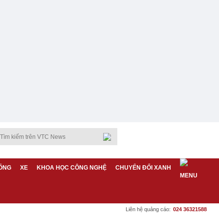
ỐNG
XE
KHOA HỌC CÔNG NGHỆ
CHUYỂN ĐỔI XANH
Liên hệ quảng cáo:
024 36321588