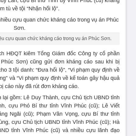
húy Lan, cựu Bí thư Tỉnh ủy Vĩnh Phúc (cũ) kháng
 tù về tội “Nhận hối lộ”.
ều cựu quan chức kháng cáo trong vụ án Phúc Sơn.
ịch HĐQT kiêm Tổng Giám đốc Công ty cổ phần
Phúc Sơn) cũng gửi đơn kháng cáo sau khi bị
ho 3 tội danh: “Đưa hối lộ”, “Vi phạm quy định về
ng” và “Vi phạm quy định về kế toán gây hậu quả
bị cáo này đã rút đơn kháng cáo.
 lại gồm: Lê Duy Thành, cựu Chủ tịch UBND tỉnh
, cựu Phó Bí thư tỉnh Vĩnh Phúc (cũ); Lê Viết
ảng Ngãi (cũ); Phạm Văn Vọng, cựu Bí thư tỉnh
ng, cựu Chủ tịch UBND tỉnh Vĩnh Phúc (cũ); Hà
ND tỉnh Vĩnh Phúc (cũ) và nhiều cựu lãnh đạo