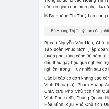
Trong số đó, bị cáo Hoàng Thị T
cáo xin giảm nhẹ hình phạt 14 năm
Bà Hoàng Thị Thuý Lan cùng nhi
Bị cáo Nguyễn Văn Hậu, Chủ t
Tập đoàn Phúc Sơn (Tập đoàn 
tuyên phạt tổng cộng 30 năm tù c
đấu thầu gây hậu quả nghiêm trọ
nghiêm trọng”. Tuy nhiên sau đó 
Các bị cáo có đơn kháng cáo còn
Vĩnh Phúc (cũ); Phạm Hoàng Anh
Chữ, cựu Phó Chủ tịch tỉnh Qu
Vĩnh Phúc (cũ); Phùng Quang Hù
Hòa Bình, cựu Phó Chủ tịch UB