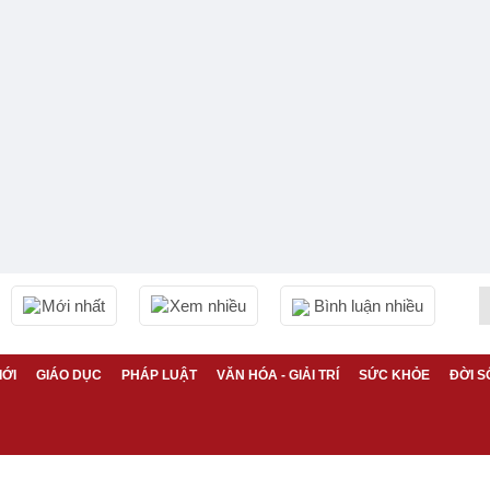
Mới nhất
Xem nhiều
Bình luận nhiều
IỚI
GIÁO DỤC
PHÁP LUẬT
VĂN HÓA - GIẢI TRÍ
SỨC KHỎE
ĐỜI S