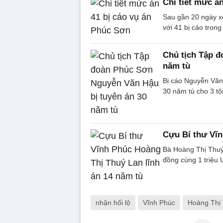
Chi tiết mức á
Sau gần 20 ngày x
với 41 bị cáo trong
Chủ tịch Tập đ
năm tù
Bị cáo Nguyễn Văn
30 năm tù cho 3 tộ
Cựu Bí thư Vĩn
Bà Hoàng Thị Thuý 
đồng cùng 1 triệu
nhận hối lộ
Vĩnh Phúc
Hoàng Thị