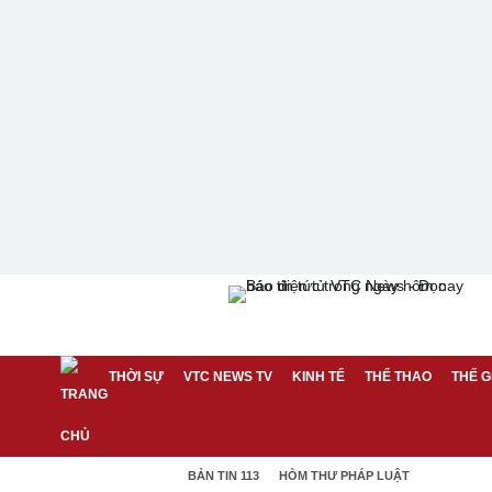
THỜI SỰ
VTC NEWS TV
KINH TẾ
THỂ THAO
THẾ G
BẢN TIN 113
HÒM THƯ PHÁP LUẬT