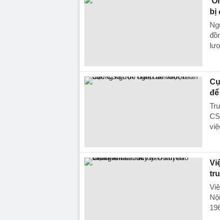
'Ô
bị
Ngu
đồn
lươ
Cụ
để
Trư
CSG
vi
Vi
tr
Vi
Nộ
19