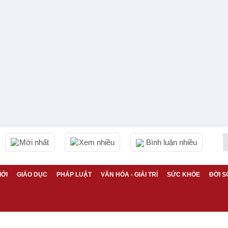
Mới nhất
Xem nhiều
Bình luận nhiều
IỚI
GIÁO DỤC
PHÁP LUẬT
VĂN HÓA - GIẢI TRÍ
SỨC KHỎE
ĐỜI S