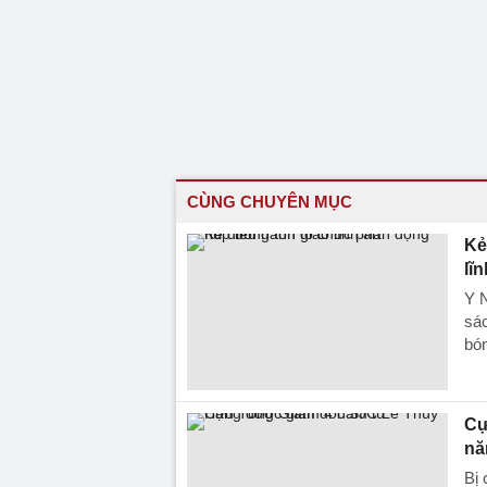
CÙNG CHUYÊN MỤC
Ke
lĩ
Y N
sác
bón
Cự
nă
Bị 