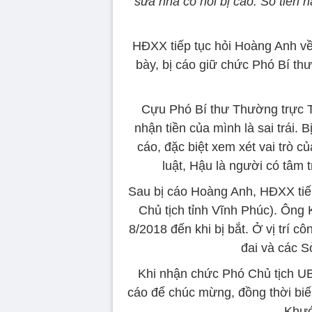
sửa nhà có hỏi bị cáo. Số tiền
HĐXX tiếp tục hỏi Hoàng Anh về 
bày, bị cáo giữ chức Phó Bí th
Cựu Phó Bí thư Thường trực T
nhận tiền của mình là sai trái.
cáo, đặc biệt xem xét vai trò c
luật, Hậu là người có tâm 
Sau bị cáo Hoàng Anh, HĐXX tiế
Chủ tịch tỉnh Vĩnh Phúc). Ông 
8/2018 đến khi bị bắt. Ở vị trí c
đai và các 
Khi nhận chức Phó Chủ tịch UB
cáo để chúc mừng, đồng thời biế
Khướ