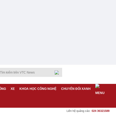
ỐNG
XE
KHOA HỌC CÔNG NGHỆ
CHUYỂN ĐỔI XANH
Liên hệ quảng cáo:
024 36321588