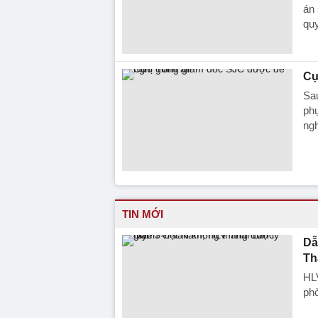
án 
quy
Cự
Sa
phụ
ngh
TIN MỚI
Dẫ
Th
HL
phò