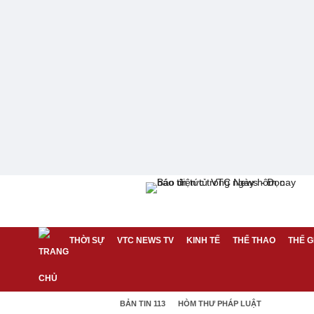
THỜI SỰ
VTC NEWS TV
KINH TẾ
THỂ THAO
THẾ G
BẢN TIN 113
HÒM THƯ PHÁP LUẬT