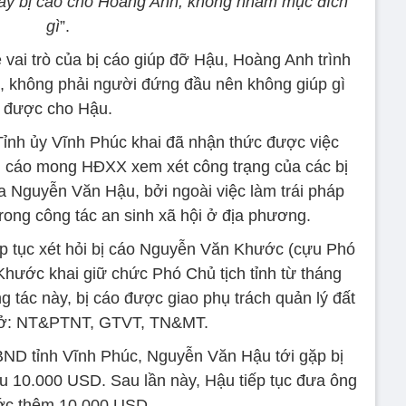
 này bị cáo cho Hoàng Anh, không nhằm mục đích
gì
”.
vai trò của bị cáo giúp đỡ Hậu, Hoàng Anh trình
ư, không phải người đứng đầu nên không giúp gì
được cho Hậu.
ỉnh ủy Vĩnh Phúc khai đã nhận thức được việc
 Bị cáo mong HĐXX xem xét công trạng của các bị
ủa Nguyễn Văn Hậu, bởi ngoài việc làm trái pháp
trong công tác an sinh xã hội ở địa phương.
p tục xét hỏi bị cáo Nguyễn Văn Khước (cựu Phó
Khước khai giữ chức Phó Chủ tịch tỉnh từ tháng
ông tác này, bị cáo được giao phụ trách quản lý đất
Sở: NT&PTNT, GTVT, TN&MT.
ND tỉnh Vĩnh Phúc, Nguyễn Văn Hậu tới gặp bị
u 10.000 USD. Sau lần này, Hậu tiếp tục đưa ông
c thêm 10.000 USD.