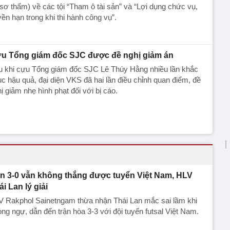
sơ thẩm) về các tội “Tham ô tài sản” và “Lợi dụng chức vụ,
ền hạn trong khi thi hành công vụ”.
u Tổng giám đốc SJC được đề nghị giảm án
u khi cựu Tổng giám đốc SJC Lê Thúy Hằng nhiều lần khắc
c hậu quả, đại diện VKS đã hai lần điều chỉnh quan điểm, đề
ị giảm nhẹ hình phạt đối với bị cáo.
n 3-0 vẫn không thắng được tuyển Việt Nam, HLV
ái Lan lý giải
V Rakphol Sainetngam thừa nhận Thái Lan mắc sai lầm khi
ng ngự, dẫn đến trận hòa 3-3 với đội tuyển futsal Việt Nam.