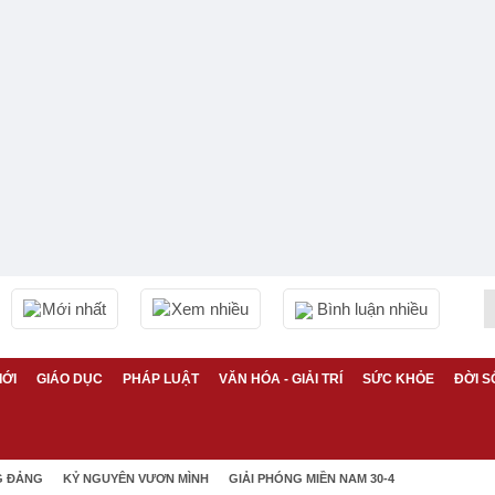
Mới nhất
Xem nhiều
Bình luận nhiều
IỚI
GIÁO DỤC
PHÁP LUẬT
VĂN HÓA - GIẢI TRÍ
SỨC KHỎE
ĐỜI S
G ĐẢNG
KỶ NGUYÊN VƯƠN MÌNH
GIẢI PHÓNG MIỀN NAM 30-4