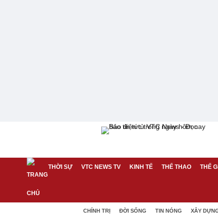
THỜI SỰ
VTC NEWS TV
KINH TẾ
THỂ THAO
THẾ G
CHÍNH TRỊ
ĐỜI SỐNG
TIN NÓNG
XÂY DỰN