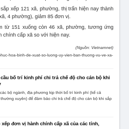
 sắp xếp 121 xã, phường, thị trấn hiện nay thành
xã, 4 phường), giảm 85 đơn vị.
iảm từ 151 xuống còn 46 xã, phường, tương ứng
 chính cấp xã so với hiện nay.
(Nguồn: Vietnamnet)
h-phuc-hoa-binh-de-xuat-so-luong-uy-vien-ban-thuong-vu-ve-xa-
ầu bố trí kinh phí chi trả chế độ cho cán bộ khi
y
các bộ ngành, địa phương kịp thời bố trí kinh phí (kể cả
i thường xuyên) để đảm bảo chi trả chế độ cho cán bộ khi sắp
xếp đơn vị hành chính cấp xã của các tỉnh,