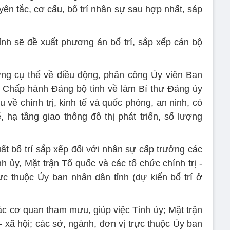
ên tắc, cơ cấu, bố trí nhân sự sau hợp nhất, sáp
ỉnh sẽ đề xuất phương án bố trí, sắp xếp cán bộ
:
ợng cụ thể về điều động, phân công Ủy viên Ban
 Chấp hành Đảng bộ tỉnh về làm Bí thư Đảng ủy
 về chính trị, kinh tế và quốc phòng, an ninh, có
ế, hạ tầng giao thông đô thị phát triển, số lượng
ất bố trí sắp xếp đối với nhân sự cấp trưởng các
 ủy, Mặt trận Tổ quốc và các tổ chức chính trị -
rực thuộc Ủy ban nhân dân tỉnh (dự kiến bố trí ở
ác cơ quan tham mưu, giúp việc Tỉnh ủy; Mặt trận
- xã hội; các sở, ngành, đơn vị trực thuộc Ủy ban