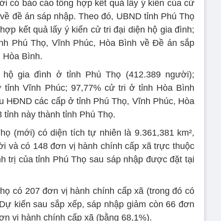
 có báo cáo tổng hợp kết quả lấy ý kiến của cử
ỉnh về đề án sáp nhập. Theo đó, UBND tỉnh Phú Thọ
p kết quả lấy ý kiến cử tri đại diện hộ gia đình;
ỉnh Phú Thọ, Vĩnh Phúc, Hòa Bình về Đề án sắp
, Hòa Bình.
n hộ gia đình ở tỉnh Phú Thọ (412.389 người);
 tỉnh Vĩnh Phúc; 97,77% cử tri ở tỉnh Hòa Bình
ểu HĐND các cấp ở tỉnh Phú Thọ, Vĩnh Phúc, Hòa
 tỉnh này thành tỉnh Phú Thọ.
họ (mới) có diện tích tự nhiên là 9.361,381 km²,
i và có 148 đơn vị hành chính cấp xã trực thuộc
nh trị của tỉnh Phú Thọ sau sáp nhập được đặt tại
Thọ có 207 đơn vị hành chính cấp xã (trong đó có
. Dự kiến sau sắp xếp, sáp nhập giảm còn 66 đơn
đơn vị hành chính cấp xã (bằng 68,1%).