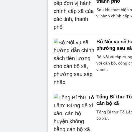
thành phố
Sau khi thực hiện
vị hành chính cấp
Bộ Nội vụ sẽ h
phường sau sá
Bộ Nội vụ tập trun
với cán bộ, công c
chính.
Tổng Bí thư Tô
cán bộ xã
Tổng Bí thư Tô Lâ
bộ xã".