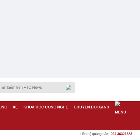
ỐNG
XE
KHOA HỌC CÔNG NGHỆ
CHUYỂN ĐỔI XANH
Liên hệ quảng cáo:
024 36321588