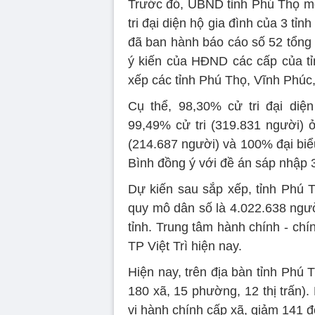
Trước đó, UBND tỉnh Phú Thọ mới
tri đại diện hộ gia đình của 3 t
đã ban hành báo cáo số 52 tổng hợ
ý kiến của HĐND các cấp của t
xếp các tỉnh Phú Thọ, Vĩnh Phúc
Cụ thể, 98,30% cử tri đại diệ
99,49% cử tri (319.831 người) ở
(214.687 người) và 100% đại bi
Bình đồng ý với đề án sáp nhập 3
Dự kiến sau sắp xếp, tỉnh Phú T
quy mô dân số là 4.022.638 ngườ
tỉnh. Trung tâm hành chính - chí
TP Việt Trì hiện nay.
Hiện nay, trên địa bàn tỉnh Phú 
180 xã, 15 phường, 12 thị trấn)
vị hành chính cấp xã, giảm 141 