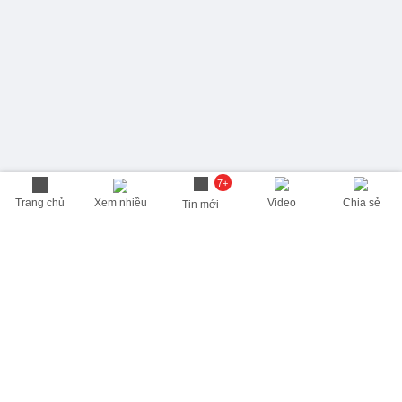
7+
Trang chủ
Xem nhiều
Video
Chia sẻ
Tin mới