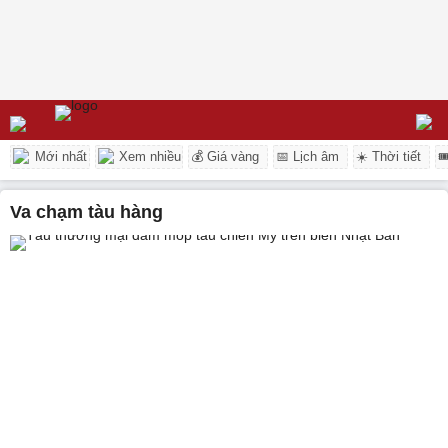
Mới nhất
Xem nhiều
💰 Giá vàng
📅 Lịch âm
☀️ Thời tiết

va chạm tàu hàng