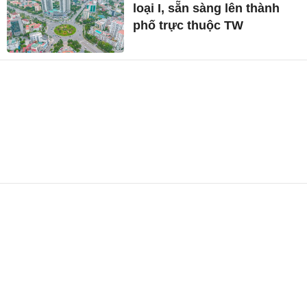
loại I, sẵn sàng lên thành
phố trực thuộc TW