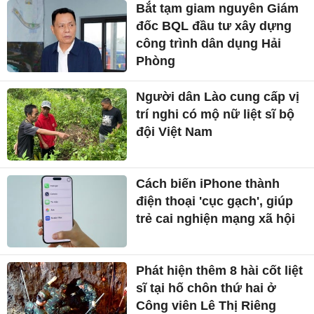
Bắt tạm giam nguyên Giám
đốc BQL đầu tư xây dựng
công trình dân dụng Hải
Phòng
Người dân Lào cung cấp vị
trí nghi có mộ nữ liệt sĩ bộ
đội Việt Nam
Cách biến iPhone thành
điện thoại 'cục gạch', giúp
trẻ cai nghiện mạng xã hội
Phát hiện thêm 8 hài cốt liệt
sĩ tại hố chôn thứ hai ở
Công viên Lê Thị Riêng