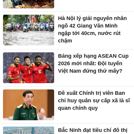
Hà Nội lý giải nguyên nhân
ngõ 42 Giang Văn Minh
ngập tới 40cm, nước rút
chậm
Bảng xếp hạng ASEAN Cup
2026 mới nhất: Đội tuyển
Việt Nam đứng thứ mấy?
Đề xuất Chính trị viên Ban
chỉ huy quân sự cấp xã là sĩ
quan chính quy
Bắc Ninh đạt tiêu chí đô thị