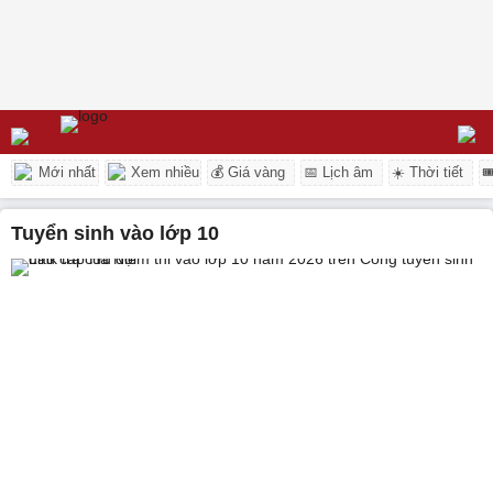
Mới nhất
Xem nhiều
💰 Giá vàng
📅 Lịch âm
☀️ Thời tiết

tuyển sinh vào lớp 10