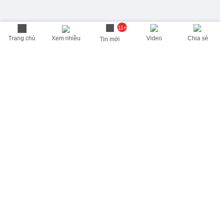
11+
Trang chủ
Xem nhiều
Video
Chia sẻ
Tin mới
THÔNG TIN HỮU ÍCH
Cập nhật nhanh các thông tin được quan tâm mỗi ngày
Lịch âm hôm nay