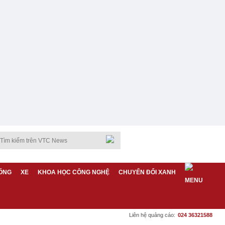
ỐNG
XE
KHOA HỌC CÔNG NGHỆ
CHUYỂN ĐỔI XANH
Liên hệ quảng cáo:
024 36321588