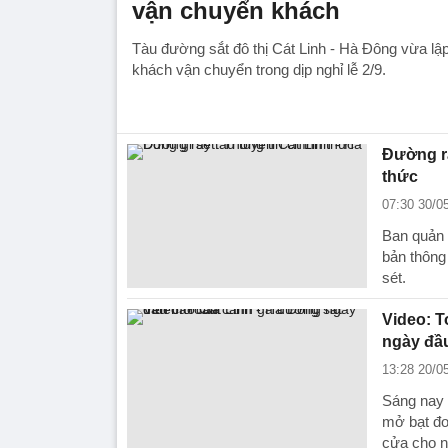
vận chuyển khách
Tàu đường sắt đô thị Cát Linh - Hà Đông vừa lậ
khách vận chuyển trong dịp nghỉ lễ 2/9.
Đường ra
thức
07:30 30/0
Ban quản 
bản thông
sét.
Video: T
ngày đầ
13:28 20/0
Sáng nay 
mở bạt đo
cửa cho n