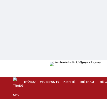
THỜI SỰ
VTC NEWS TV
KINH TẾ
THỂ THAO
THẾ G