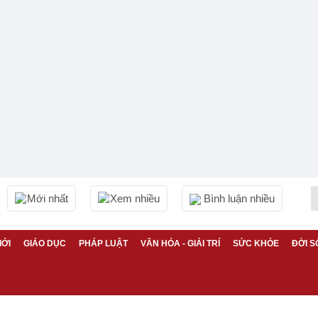
Mới nhất
Xem nhiều
Bình luận nhiều
IỚI
GIÁO DỤC
PHÁP LUẬT
VĂN HÓA - GIẢI TRÍ
SỨC KHỎE
ĐỜI S