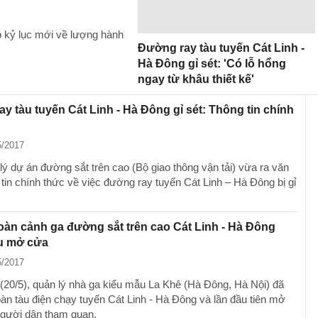
p kỷ lục mới về lượng hành
Đường ray tàu tuyến Cát Linh -
Hà Đông gỉ sét: 'Có lỗ hổng
ngay từ khâu thiết kế'
y tàu tuyến Cát Linh - Hà Đông gỉ sét: Thông tin chính
5/2017
lý dự án đường sắt trên cao (Bộ giao thông vận tải) vừa ra văn
 tin chính thức về việc đường ray tuyến Cát Linh – Hà Đông bị gỉ
oàn cảnh ga đường sắt trên cao Cát Linh - Hà Đông
u mở cửa
5/2017
(20/5), quản lý nhà ga kiểu mẫu La Khê (Hà Đông, Hà Nội) đã
àn tàu điện chạy tuyến Cát Linh - Hà Đông và lần đầu tiên mở
gười dân tham quan.