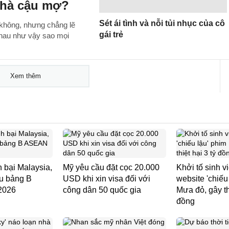
nhà cậu mợ?
Sét ái tình và nỗi tủi nhục của cô
u không, nhưng chẳng lẽ
gái trẻ
nhau như vậy sao mọi
Xem thêm
 bại Malaysia,
Mỹ yêu cầu đặt cọc 20.000
Khởi tố sinh v
ầu bảng B
USD khi xin visa đối với
website 'chiếu
2026
công dân 50 quốc gia
Mưa đỏ, gây thi
đồng