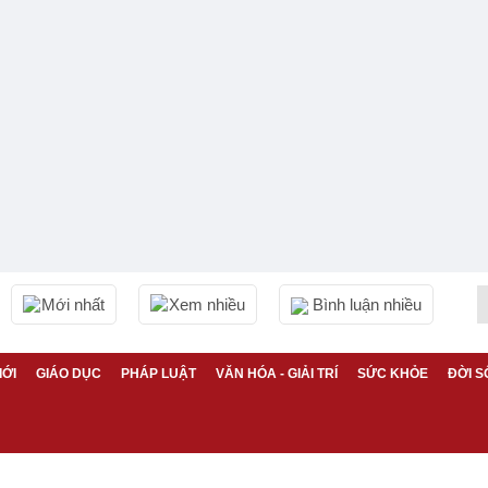
Mới nhất
Xem nhiều
Bình luận nhiều
IỚI
GIÁO DỤC
PHÁP LUẬT
VĂN HÓA - GIẢI TRÍ
SỨC KHỎE
ĐỜI S