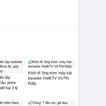
Khởi tố 'ông trùm' máy hát
iên lập
karaoke VietKTV Vũ Phi
 lậu' phim
Điệp
ệt hại 3 tỷ