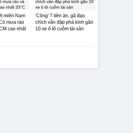
iết miền Nam
'Cõng' 7 tiền án, gã đạo
 Có mưa rào
chích vẫn đập phá kính gần
CM cao nhất
10 xe ô tô cuỗm tài sản