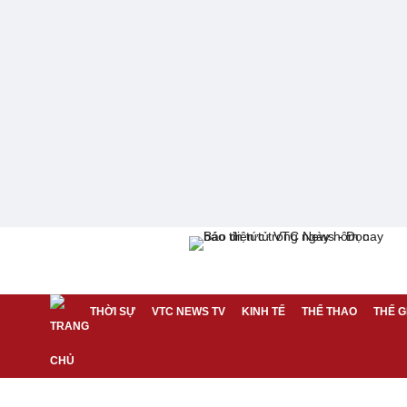
THỜI SỰ
VTC NEWS TV
KINH TẾ
THỂ THAO
THẾ G