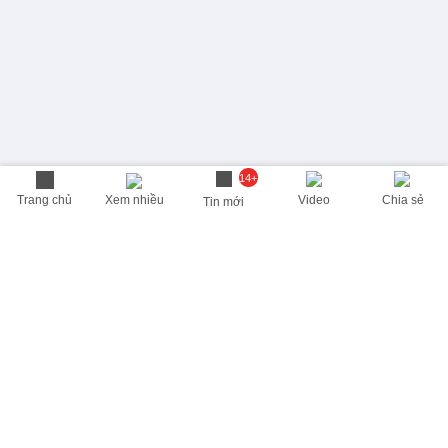
14+
Trang chủ
Xem nhiều
Video
Chia sẻ
Tin mới