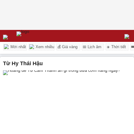
Mới nhất
Xem nhiều
💰 Giá vàng
📅 Lịch âm
☀️ Thời tiết

Từ Hy Thái Hậu