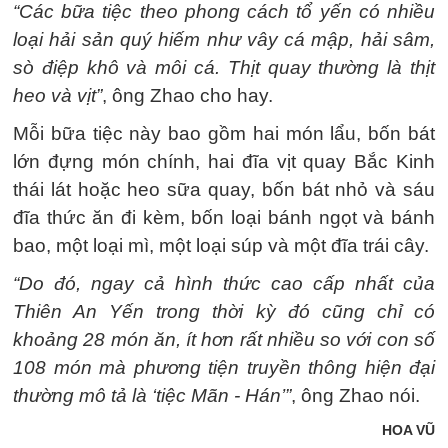
“Các bữa tiệc theo phong cách tổ yến có nhiều
loại hải sản quý hiếm như vây cá mập, hải sâm,
sò điệp khô và môi cá. Thịt quay thường là thịt
heo và vịt”
, ông Zhao cho hay.
Mỗi bữa tiệc này bao gồm hai món lẩu, bốn bát
lớn đựng món chính, hai đĩa vịt quay Bắc Kinh
thái lát hoặc heo sữa quay, bốn bát nhỏ và sáu
đĩa thức ăn đi kèm, bốn loại bánh ngọt và bánh
bao, một loại mì, một loại súp và một đĩa trái cây.
“Do đó, ngay cả hình thức cao cấp nhất của
Thiên An Yến trong thời kỳ đó cũng chỉ có
khoảng 28 món ăn, ít hơn rất nhiều so với con số
108 món mà phương tiện truyền thông hiện đại
thường mô tả là ‘tiệc Mãn - Hán’”
, ông Zhao nói.
HOA VŨ