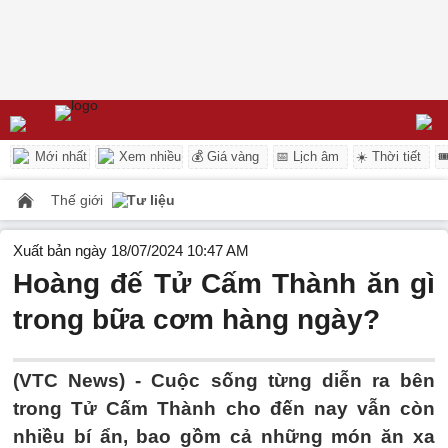
Mới nhất
Xem nhiều
💰 Giá vàng
📅 Lịch âm
☀️ Thời tiết

Thế giới
Tư liệu
Xuất bản ngày 18/07/2024 10:47 AM
Hoàng đế Tử Cấm Thành ăn gì
trong bữa cơm hàng ngày?
(VTC News) -
Cuộc sống từng diễn ra bên
trong Tử Cấm Thành cho đến nay vẫn còn
nhiều bí ẩn, bao gồm cả những món ăn xa