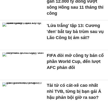
gần 12.000 tỷ đồng vượt
sông Hồng sau 11 tháng thi
công
'Lửa trắng' tập 13: Cương
'đen' bắt tay bà trùm sau vụ
Lão Công bị ám sát?
FIFA đòi mở công ty bán cổ
phần World Cup, đến lượt
AFC phản đối
Tài tử có cát-xê cao nhất
nhì TVB, từng bị bạn gái Á
hậu phản bội giờ ra sao?