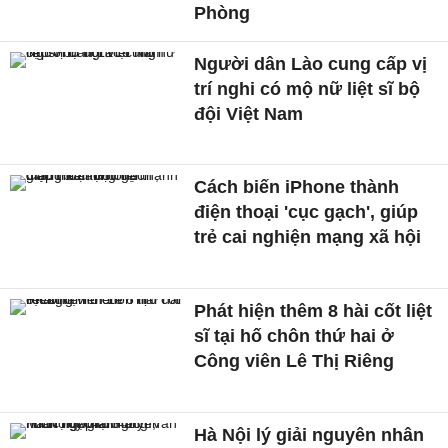
Phòng
Người dân Lào cung cấp vị
trí nghi có mộ nữ liệt sĩ bộ
đội Việt Nam
Cách biến iPhone thành
điện thoại 'cục gạch', giúp
trẻ cai nghiện mạng xã hội
Phát hiện thêm 8 hài cốt liệt
sĩ tại hố chôn thứ hai ở
Công viên Lê Thị Riêng
Hà Nội lý giải nguyên nhân