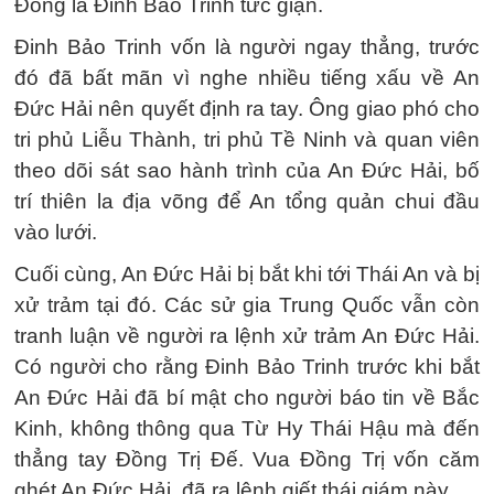
Đông là Đinh Bảo Trinh tức giận.
Đinh Bảo Trinh vốn là người ngay thẳng, trước
đó đã bất mãn vì nghe nhiều tiếng xấu về An
Đức Hải nên quyết định ra tay. Ông giao phó cho
tri phủ Liễu Thành, tri phủ Tề Ninh và quan viên
theo dõi sát sao hành trình của An Đức Hải, bố
trí thiên la địa võng để An tổng quản chui đầu
vào lưới.
Cuối cùng, An Đức Hải bị bắt khi tới Thái An và bị
xử trảm tại đó. Các sử gia Trung Quốc vẫn còn
tranh luận về người ra lệnh xử trảm An Đức Hải.
Có người cho rằng Đinh Bảo Trinh trước khi bắt
An Đức Hải đã bí mật cho người báo tin về Bắc
Kinh, không thông qua Từ Hy Thái Hậu mà đến
thẳng tay Đồng Trị Đế. Vua Đồng Trị vốn căm
ghét An Đức Hải, đã ra lệnh giết thái giám này.