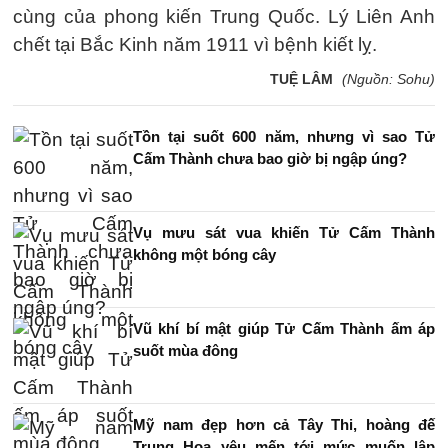
cùng của phong kiến Trung Quốc. Lý Liên Anh
chết tại Bắc Kinh năm 1911 vì bệnh kiết lỵ.
TUỆ LÂM
(Nguồn: Sohu)
Tồn tại suốt 600 năm, nhưng vì sao Tử
Cấm Thành chưa bao giờ bị ngập úng?
Vụ mưu sát vua khiến Tử Cấm Thành
không một bóng cây
Vũ khí bí mật giúp Tử Cấm Thành ấm áp
suốt mùa đông
Mỹ nam đẹp hơn cả Tây Thi, hoàng đế
Trung Hoa yêu mến tới mức muốn lập