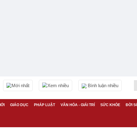
Mới nhất
Xem nhiều
Bình luận nhiều
IỚI
GIÁO DỤC
PHÁP LUẬT
VĂN HÓA - GIẢI TRÍ
SỨC KHỎE
ĐỜI S