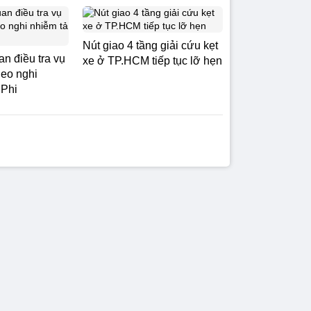
Nút giao 4 tầng giải cứu kẹt
n điều tra vụ
xe ở TP.HCM tiếp tục lỡ hẹn
heo nghi
 Phi