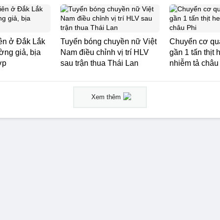
ên ở Đắk Lắk
Tuyển bóng chuyền nữ Việt
Chuyển cơ qua
ờng giả, bịa
Nam điều chỉnh vị trí HLV
gần 1 tấn thịt 
ớp
sau trận thua Thái Lan
nhiễm tả châu
Xem thêm