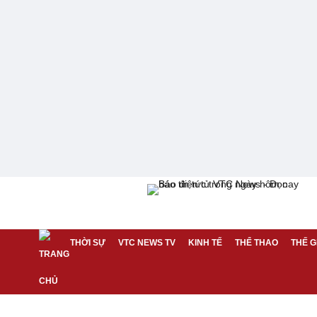
THỜI SỰ
VTC NEWS TV
KINH TẾ
THỂ THAO
THẾ G