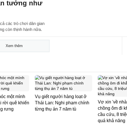
an tưởng như
cả các trò chơi dân gian
ng còn thịnh hành nữa.
Xem thêm
hóc một mình
Vụ giết người hàng loạt ở
Vợ xin 'về nhà
i rời quê khiến
Thái Lan: Nghi phạm chính
chồng ôm đi k
g rưng
từng thụ án 7 năm tù
cầu cứu, 8 tri
quá khả năng