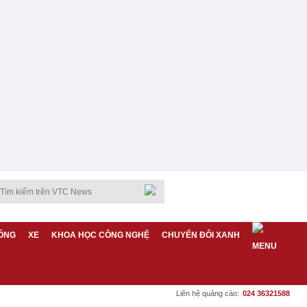
ỐNG
XE
KHOA HỌC CÔNG NGHỆ
CHUYỂN ĐỔI XANH
Liên hệ quảng cáo:
024 36321588