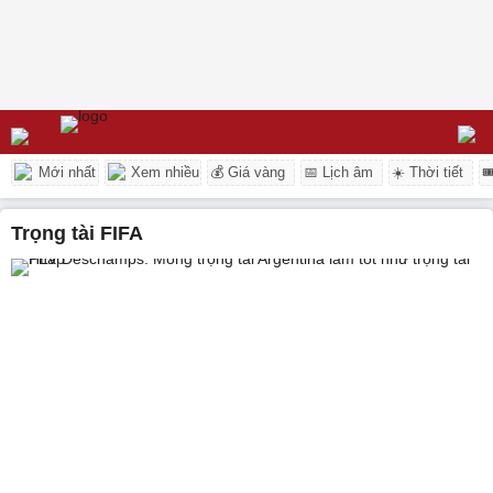
Mới nhất
Xem nhiều
💰 Giá vàng
📅 Lịch âm
☀️ Thời tiết

trọng tài FIFA