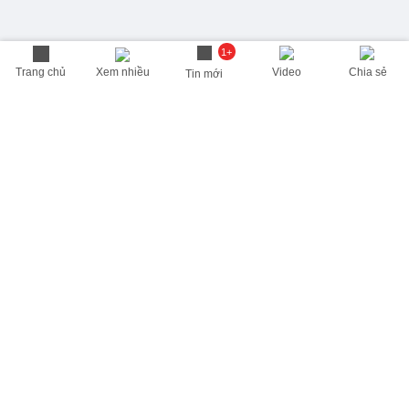
1+
Trang chủ
Xem nhiều
Video
Chia sẻ
Tin mới
THÔNG TIN HỮU ÍCH
Cập nhật nhanh các thông tin được quan tâm mỗi ngày
Lịch âm hôm nay